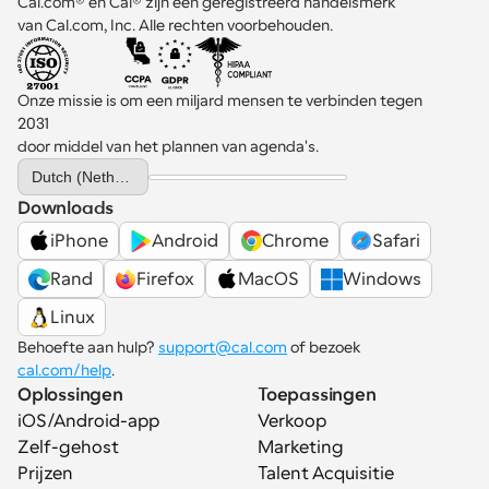
Cal.com® en Cal® zijn een geregistreerd handelsmerk 
van Cal.com, Inc. Alle rechten voorbehouden.
Onze missie is om een miljard mensen te verbinden tegen 
2031 
door middel van het plannen van agenda's.
Select Language
Dutch (Netherlands)
Downloads
iPhone
Android
Chrome
Safari
Rand
Firefox
MacOS
Windows
Linux
Behoefte aan hulp? 
support@cal.com
 of bezoek 
cal.com/help
.
Oplossingen
Toepassingen
iOS/Android-app
Verkoop
Zelf-gehost
Marketing
Prijzen
Talent Acquisitie