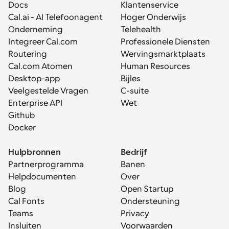
Docs
Klantenservice
Cal.ai - AI Telefoonagent
Hoger Onderwijs
Onderneming
Telehealth
Integreer Cal.com
Professionele Diensten
Routering
Wervingsmarktplaats
Cal.com Atomen
Human Resources
Desktop-app
Bijles
Veelgestelde Vragen
C-suite
Enterprise API
Wet
Github
Docker
Hulpbronnen
Bedrijf
Partnerprogramma
Banen
Helpdocumenten
Over
Blog
Open Startup
Cal Fonts
Ondersteuning
Teams
Privacy
Insluiten
Voorwaarden