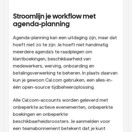
Workflow
Automatiseer planning en herinneringen
Stroomlijn je workflow met 
agenda-planning
Blog
Blijf op de hoogte van het laatste nieuws en updates
Agenda-planning kan een uitdaging zijn, maar dat 
Supercharged planning met AI-gestuurde 
hoeft niet zo te zijn. Je hoeft niet handmatig 
oproepen
meerdere agenda's te raadplegen om 
Instant Vergaderingen
Ontmoet cliënten binnen enkele minuten
klantboekingen, beschikbaarheid van 
medewerkers, werving, onboarding en 
betalingsverwerking te beheren. In plaats daarvan 
Dynamische Groep Links
Boek naadloos vergaderingen met meerdere mensen
kun je gewoon Cal.com gebruiken, een alles-in-
één open-source tijdbeheeroplossing.
Webhooks
Alle Cal.com-accounts worden geleverd met 
Ontvang een melding wanneer er iets gebeurt
onbeperkte actieve evenementen, onbeperkte 
boekingen en onbeperkte 
beschikbaarheidsroosters. Je aanmelden voor 
een teamabonnement betekent dat je kunt 