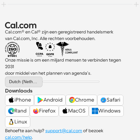
Cal.com® en Cal® zijn een geregistreerd handelsmerk 
van Cal.com, Inc. Alle rechten voorbehouden.
Onze missie is om een miljard mensen te verbinden tegen 
2031 
door middel van het plannen van agenda's.
Select Language
Dutch (Netherlands)
Downloads
iPhone
Android
Chrome
Safari
Rand
Firefox
MacOS
Windows
Linux
Behoefte aan hulp? 
support@cal.com
 of bezoek 
cal.com/help
.