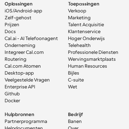
Oplossingen
Toepassingen
iOS/Android-app
Verkoop
Zelf-gehost
Marketing
Prijzen
Talent Acquisitie
Docs
Klantenservice
Cal.ai - AI Telefoonagent
Hoger Onderwijs
Onderneming
Telehealth
Integreer Cal.com
Professionele Diensten
Routering
Wervingsmarktplaats
Cal.com Atomen
Human Resources
Desktop-app
Bijles
Veelgestelde Vragen
C-suite
Enterprise API
Wet
Github
Docker
Hulpbronnen
Bedrijf
Partnerprogramma
Banen
Helpdocumenten
Over