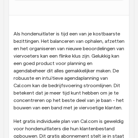
Workflow
Automatiseer planning en herinneringen
Blog
Als hondenuitlater is tijd een van je kostbaarste 
Blijf op de hoogte van het laatste nieuws en updates
bezittingen. Het balanceren van ophalen, afzetten 
Supercharged planning met AI-gestuurde 
oproepen
en het organiseren van nieuwe beoordelingen van 
Instant Vergaderingen
viervoeters kan een flinke klus zijn. Gelukkig kan 
Ontmoet cliënten binnen enkele minuten
een goed product voor planning en 
agendabeheer dit alles gemakkelijker maken. De 
Dynamische Groep Links
robuuste en intuïtieve agendaplanning van 
Boek naadloos vergaderingen met meerdere mensen
Cal.com kan de bedrijfsvoering stroomlijnen. Dit 
betekent dat je meer tijd kunt hebben om je te 
Webhooks
concentreren op het beste deel van je baan - het 
Ontvang een melding wanneer er iets gebeurt
bouwen van een band met je viervoetige klanten. 
Het gratis individuele plan van Cal.com is geweldig 
voor hondenuitlaters die hun klantenbestand 
opbouwen. Dit gratis abonnement stelt je in staat 