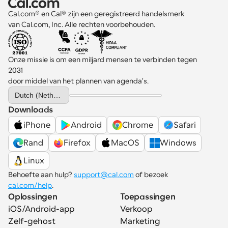
Cal.com® en Cal® zijn een geregistreerd handelsmerk 
van Cal.com, Inc. Alle rechten voorbehouden.
Onze missie is om een miljard mensen te verbinden tegen 
2031 
door middel van het plannen van agenda's.
Select Language
Dutch (Netherlands)
Downloads
iPhone
Android
Chrome
Safari
Rand
Firefox
MacOS
Windows
Linux
Behoefte aan hulp? 
support@cal.com
 of bezoek 
cal.com/help
.
Oplossingen
Toepassingen
iOS/Android-app
Verkoop
Zelf-gehost
Marketing