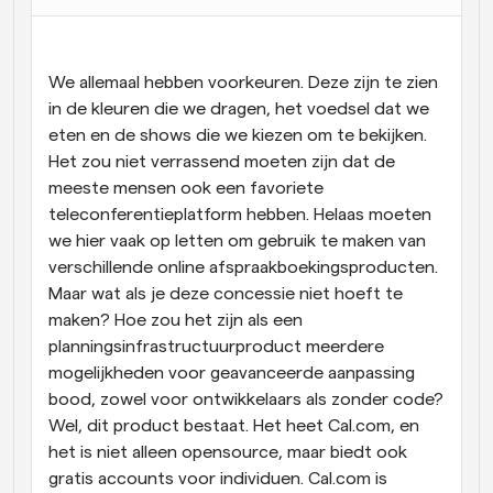
Workflow
Automatiseer planning en herinneringen
We allemaal hebben voorkeuren. Deze zijn te zien 
in de kleuren die we dragen, het voedsel dat we 
Blog
eten en de shows die we kiezen om te bekijken. 
Blijf op de hoogte van het laatste nieuws en updates
Supercharged planning met AI-gestuurde 
Het zou niet verrassend moeten zijn dat de 
oproepen
meeste mensen ook een favoriete 
Instant Vergaderingen
teleconferentieplatform hebben. Helaas moeten 
Ontmoet cliënten binnen enkele minuten
we hier vaak op letten om gebruik te maken van 
verschillende online afspraakboekingsproducten. 
Dynamische Groep Links
Maar wat als je deze concessie niet hoeft te 
Boek naadloos vergaderingen met meerdere mensen
maken? Hoe zou het zijn als een 
planningsinfrastructuurproduct meerdere 
Webhooks
mogelijkheden voor geavanceerde aanpassing 
Ontvang een melding wanneer er iets gebeurt
bood, zowel voor ontwikkelaars als zonder code? 
Wel, dit product bestaat. Het heet Cal.com, en 
het is niet alleen opensource, maar biedt ook 
gratis accounts voor individuen. Cal.com is 