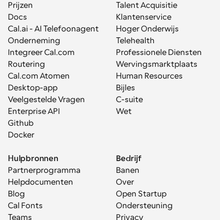
Prijzen
Talent Acquisitie
Docs
Klantenservice
Cal.ai - AI Telefoonagent
Hoger Onderwijs
Onderneming
Telehealth
Integreer Cal.com
Professionele Diensten
Routering
Wervingsmarktplaats
Cal.com Atomen
Human Resources
Desktop-app
Bijles
Veelgestelde Vragen
C-suite
Enterprise API
Wet
Github
Docker
Hulpbronnen
Bedrijf
Partnerprogramma
Banen
Helpdocumenten
Over
Blog
Open Startup
Cal Fonts
Ondersteuning
Teams
Privacy