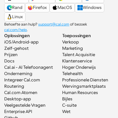
Rand
Firefox
MacOS
Windows
Linux
Behoefte aan hulp? 
support@cal.com
 of bezoek 
cal.com/help
.
Oplossingen
Toepassingen
iOS/Android-app
Verkoop
Zelf-gehost
Marketing
Prijzen
Talent Acquisitie
Docs
Klantenservice
Cal.ai - AI Telefoonagent
Hoger Onderwijs
Onderneming
Telehealth
Integreer Cal.com
Professionele Diensten
Routering
Wervingsmarktplaats
Cal.com Atomen
Human Resources
Desktop-app
Bijles
Veelgestelde Vragen
C-suite
Enterprise API
Wet
Github