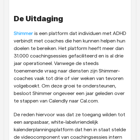
Workflow
Automatiseer planning en herinneringen
De Uitdaging
Blog
Shimmer
 is een platform dat individuen met ADHD 
Blijf op de hoogte van het laatste nieuws en updates
verbindt met coaches die hen kunnen helpen hun 
Supercharged planning met AI-gestuurde 
doelen te bereiken. Het platform heeft meer dan 
oproepen
Instant Vergaderingen
31.000 coachingsessies gefaciliteerd en is al drie 
Ontmoet cliënten binnen enkele minuten
jaar operationeel. Vanwege de steeds 
toenemende vraag naar diensten zijn Shimmer-
Dynamische Groep Links
coaches vaak tot drie of vier weken van tevoren 
Boek naadloos vergaderingen met meerdere mensen
volgeboekt. Om deze groei te ondersteunen, 
besloot Shimmer ongeveer een jaar geleden over 
Webhooks
te stappen van Calendly naar Cal.com.
Ontvang een melding wanneer er iets gebeurt
De reden hiervoor was dat ze toegang wilden tot 
een aanpasbaar, white-labelvriendelijk 
kalenderplanningsplatform dat hen in staat stelde 
de videocomponent van coachingsessies intern 