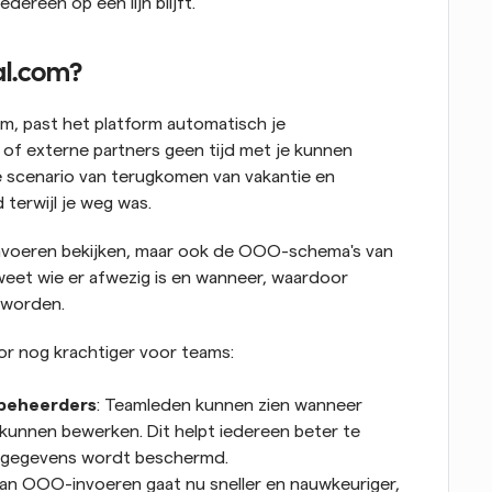
dereen op één lijn blijft.
al.com?
, past het platform automatisch je 
 of externe partners geen tijd met je kunnen 
scenario van terugkomen van vakantie en 
terwijl je weg was.
-invoeren bekijken, maar ook de OOO-schema's van 
weet wie er afwezig is en wanneer, waardoor 
 worden.
r nog krachtiger voor teams:
-beheerders
: Teamleden kunnen zien wanneer 
kunnen bewerken. Dit helpt iedereen beter te 
de gegevens wordt beschermd.
 van OOO-invoeren gaat nu sneller en nauwkeuriger, 