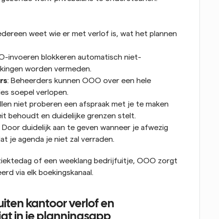
Iedereen weet wie er met verlof is, wat het plannen 
O-invoeren blokkeren automatisch niet-
ekingen worden vermeden.
rs
: Beheerders kunnen OOO over een hele 
es soepel verlopen.
ullen niet proberen een afspraak met je te maken 
eit behoudt en duidelijke grenzen stelt.
: Door duidelijk aan te geven wanneer je afwezig 
t je agenda je niet zal verraden.
iektedag of een weeklang bedrijfuitje, OOO zorgt 
rd via elk boekingskanaal.
ten kantoor verlof en 
t in je planningsapp