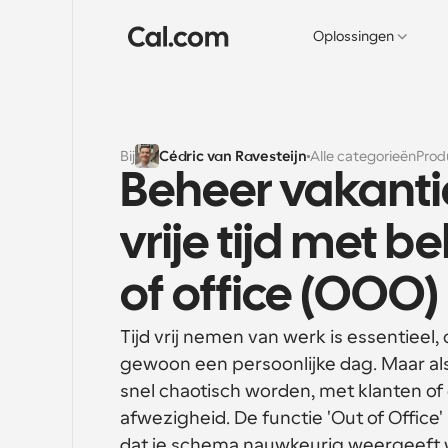
Oplossingen
Bij
Cédric van Ravesteijn
Alle categorieën
Prod
Beheer vakantie
vrije tijd met b
of office (OOO)
Tijd vrij nemen van werk is essentieel, 
gewoon een persoonlijke dag. Maar als 
snel chaotisch worden, met klanten of 
afwezigheid. De functie 'Out of Office'
dat je schema nauwkeurig weergeeft 