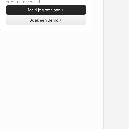
creditcard vereist!
Meld je gratis aan
Boek een demo