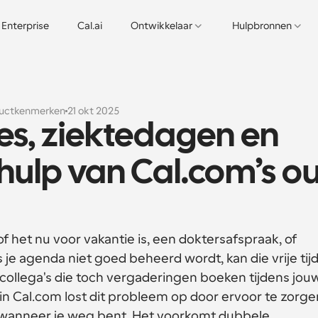
Enterprise
Cal.ai
Ontwikkelaar
Hulpbronnen
uctkenmerken
21 okt 2025
s, ziektedagen en 
ehulp van Cal.com’s ou
of het nu voor vakantie is, een doktersafspraak, of 
je agenda niet goed beheerd wordt, kan die vrije tijd
collega's die toch vergaderingen boeken tijdens jouw
 in Cal.com lost dit probleem op door ervoor te zorgen
wanneer je weg bent. Het voorkomt dubbele 