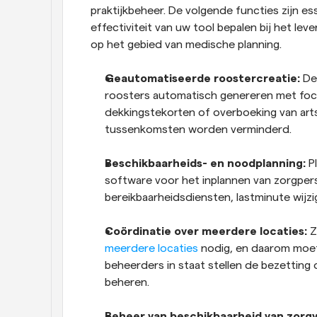
praktijkbeheer. De volgende functies zijn es
effectiviteit van uw tool bepalen bij het le
op het gebied van medische planning.
Geautomatiseerde roostercreatie:
 De
roosters automatisch genereren met foc
dekkingstekorten of overboeking van art
tussenkomsten worden verminderd.
Beschikbaarheids- en noodplanning:
 P
software voor het inplannen van zorgpers
bereikbaarheidsdiensten, lastminute wijz
Coördinatie over meerdere locaties:
 
meerdere locaties
 nodig, en daarom moet
beheerders in staat stellen de bezetting o
beheren.
Beheer van beschikbaarheid van zorgv