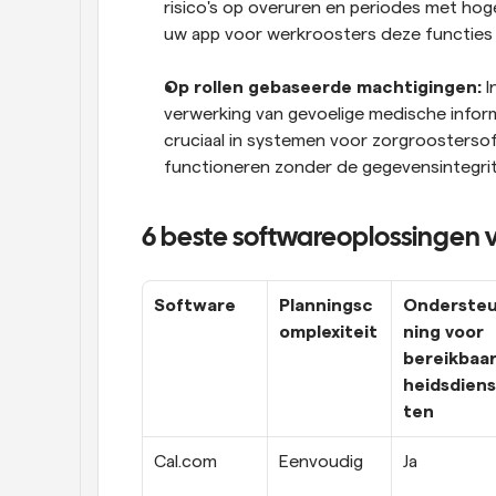
risico's op overuren en periodes met hoge
uw app voor werkroosters deze functies 
Op rollen gebaseerde machtigingen:
 
verwerking van gevoelige medische inform
cruciaal in systemen voor zorgroosterso
functioneren zonder de gegevensintegrite
6 beste softwareoplossingen v
Software
Planningsc
Onderste
omplexiteit
ning voor 
bereikbaa
heidsdiens
ten
Cal.com 
Eenvoudig
Ja