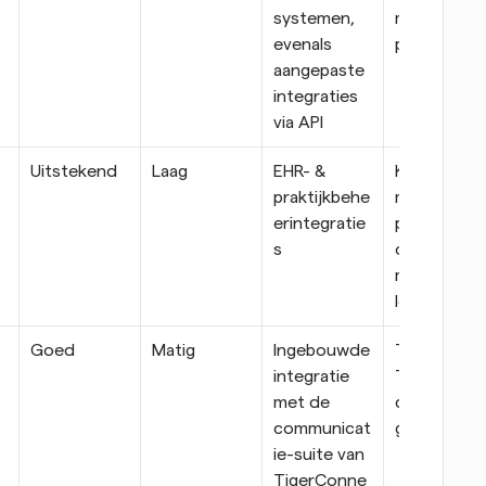
systemen, 
medische 
evenals 
praktijken
aangepaste 
integraties 
via API
Uitstekend
Laag
EHR- & 
Klinieken en
praktijkbehe
medische 
erintegratie
praktijken 
s
op 
meerdere 
locaties
Goed
Matig
Ingebouwde 
Teams die 
integratie 
TigerConn
met de 
ct al 
communicat
gebruiken
ie-suite van 
TigerConne