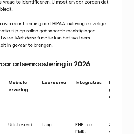
 vraag te identificeren. U moet ervoor zorgen dat 
biedt.
In overeenstemming met HIPAA-naleving en veilige 
atie zijn op rollen gebaseerde machtigingen 
ftware. Met deze functie kan het systeem 
it in gevaar te brengen.
oor artsenroostering in 2026
u
Mobiele 
Leercurve
Integraties
Meest 
ervaring
geschikt 
r
voor
Uitstekend
Laag
EHR- en 
Ziekenhuiz
EMR-
n en 