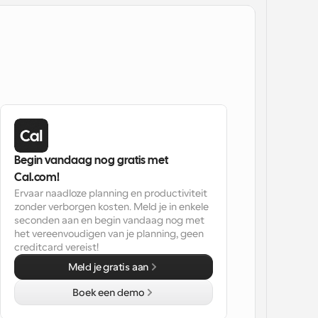
Begin vandaag nog gratis met 
Cal.com!
Ervaar naadloze planning en productiviteit 
zonder verborgen kosten. Meld je in enkele 
seconden aan en begin vandaag nog met 
het vereenvoudigen van je planning, geen 
creditcard vereist!
Meld je gratis aan
Boek een demo