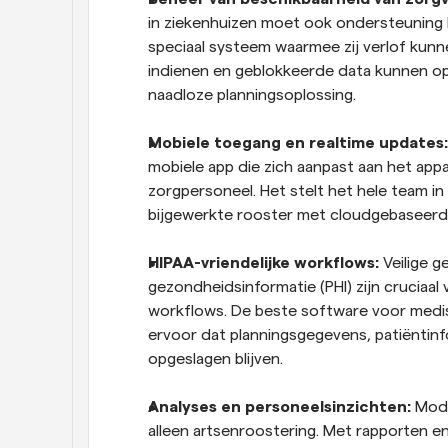
in ziekenhuizen moet ook ondersteuning b
speciaal systeem waarmee zij verlof kunn
indienen en geblokkeerde data kunnen opge
naadloze planningsoplossing.
Mobiele toegang en realtime updates:
mobiele app die zich aanpast aan het appar
zorgpersoneel. Het stelt het hele team in
bijgewerkte rooster met cloudgebaseerde
HIPAA-vriendelijke workflows:
 Veilige 
gezondheidsinformatie (PHI) zijn cruciaal 
workflows. De beste software voor medisc
ervoor dat planningsgegevens, patiëntinfor
opgeslagen blijven.
Analyses en personeelsinzichten:
 Mod
alleen artsenroostering. Met rapporten e