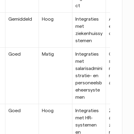
ct
Gemiddeld
Hoog
Integraties 
Academisc
met 
e medische 
ziekenhuissy
centra
stemen
Goed
Matig
Integraties 
Gezondhei
met 
szorgsyste
salarisadmini
men met 
stratie- en 
meerdere 
personeelsb
afdelingen
eheersyste
men
Goed
Hoog
Integraties 
Zorgorgani
met HR-
aties die op 
systemen 
zoek zijn 
en 
naar 