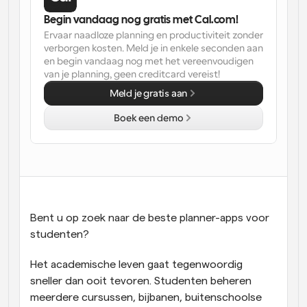
Begin vandaag nog gratis met Cal.com!
Workflow
Ervaar naadloze planning en productiviteit zonder 
Automatiseer planning en herinneringen
verborgen kosten. Meld je in enkele seconden aan 
en begin vandaag nog met het vereenvoudigen 
Blog
van je planning, geen creditcard vereist!
Blijf op de hoogte van het laatste nieuws en updates
Meld je gratis aan
Supercharged planning met AI-gestuurde 
oproepen
Boek een demo
Instant Vergaderingen
Ontmoet cliënten binnen enkele minuten
Dynamische Groep Links
Boek naadloos vergaderingen met meerdere mensen
Bent u op zoek naar de beste planner-apps voor 
Webhooks
Ontvang een melding wanneer er iets gebeurt
studenten?
Het academische leven gaat tegenwoordig 
sneller dan ooit tevoren. Studenten beheren 
meerdere cursussen, bijbanen, buitenschoolse 