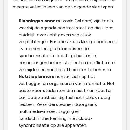
het kiezen van de juiste categorie is stap één. De 
meeste vallen in een van de volgende vier typen:
Planningsplanners
 (zoals Cal.com) zijn tools 
waarbij de agenda centraal staat en die u een 
duidelijk overzicht geven van al uw 
verplichtingen. Functies zoals kleurgecodeerde 
evenementen, geautomatiseerde 
synchronisatie en locatiegebaseerde 
herinneringen helpen studenten conflicten te 
vermijden en hun tijd efficiënter te beheren.
Notitieplanners
 richten zich op het 
vastleggen en organiseren van informatie. Het 
beste voor studenten die naast hun rooster 
een doorzoekbaar digitaal notitieblok nodig 
hebben. Ze ondersteunen doorgaans 
multimedia-invoer, tagging en 
handschriftherkenning, met cloud-
synchronisatie op alle apparaten.