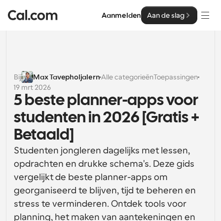
Aanmelden
Aan de slag
Oplossingen
Oplossingen
Bij
Max Tavepholjalern
Alle categorieën
Toepassingen
19 mrt 2026
Op teamgrootte
Enterprise
5 beste planner-apps voor 
Voor individuen
studenten in 2026 [Gratis + 
Persoonlijke planning eenvoudig gemaakt
Cal.ai
Betaald]
Voor Teams
Studenten jongleren dagelijks met lessen, 
Samenwerkingsplanning voor groepen
Ontwikkelaar
opdrachten en drukke schema's. Deze gids 
Voor organisaties
vergelijkt de beste planner-apps om 
Ontwikkelaarsdocumentatie
Hulpbronnen
Grotere teamsplanning voor meer controle en 
georganiseerd te blijven, tijd te beheren en 
Documentatie voor het Cal.com-platform
beveiliging
stress te verminderen. Ontdek tools voor 
Lettertype: Cal Sans UI & tekst
Prijzen
Voor ondernemingen
Ons eigen variabele lettertype voor 
planning, het maken van aantekeningen en 
API