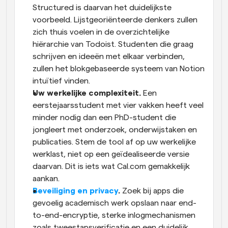
Structured is daarvan het duidelijkste 
voorbeeld. Lijstgeoriënteerde denkers zullen 
zich thuis voelen in de overzichtelijke 
hiërarchie van Todoist. Studenten die graag 
schrijven en ideeën met elkaar verbinden, 
zullen het blokgebaseerde systeem van Notion 
intuïtief vinden.
Uw werkelijke complexiteit.
 Een 
eerstejaarsstudent met vier vakken heeft veel 
minder nodig dan een PhD-student die 
jongleert met onderzoek, onderwijstaken en 
publicaties. Stem de tool af op uw werkelijke 
werklast, niet op een geïdealiseerde versie 
daarvan. Dit is iets wat Cal.com gemakkelijk 
aankan.
Beveiliging en privacy
.
 Zoek bij apps die 
gevoelig academisch werk opslaan naar end-
to-end-encryptie, sterke inlogmechanismen 
zoals tweestapsverificatie en een duidelijk 