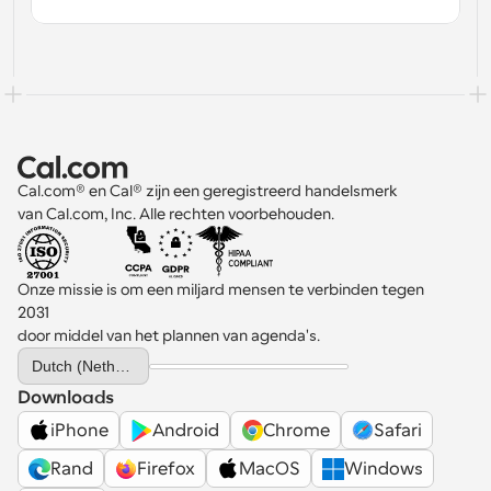
Workflow
Automatiseer planning en herinneringen
Blog
Blijf op de hoogte van het laatste nieuws en updates
Supercharged planning met AI-gestuurde 
oproepen
Cal.com® en Cal® zijn een geregistreerd handelsmerk 
Instant Vergaderingen
van Cal.com, Inc. Alle rechten voorbehouden.
Ontmoet cliënten binnen enkele minuten
Dynamische Groep Links
Onze missie is om een miljard mensen te verbinden tegen 
Boek naadloos vergaderingen met meerdere mensen
2031 
door middel van het plannen van agenda's.
Webhooks
Select Language
Dutch (Netherlands)
Ontvang een melding wanneer er iets gebeurt
Downloads
iPhone
Android
Chrome
Safari
Rand
Firefox
MacOS
Windows