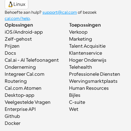
Linux
Behoefte aan hulp? 
support@cal.com
 of bezoek 
cal.com/help
.
Oplossingen
Toepassingen
iOS/Android-app
Verkoop
Zelf-gehost
Marketing
Prijzen
Talent Acquisitie
Docs
Klantenservice
Cal.ai - AI Telefoonagent
Hoger Onderwijs
Onderneming
Telehealth
Integreer Cal.com
Professionele Diensten
Routering
Wervingsmarktplaats
Cal.com Atomen
Human Resources
Desktop-app
Bijles
Veelgestelde Vragen
C-suite
Enterprise API
Wet
Github
Docker