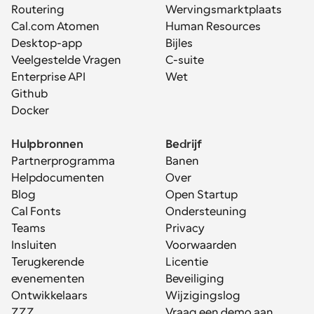
Routering
Wervingsmarktplaats
Cal.com Atomen
Human Resources
Desktop-app
Bijles
Veelgestelde Vragen
C-suite
Enterprise API
Wet
Github
Docker
Hulpbronnen
Bedrijf
Partnerprogramma
Banen
Helpdocumenten
Over
Blog
Open Startup
Cal Fonts
Ondersteuning
Teams
Privacy
Insluiten
Voorwaarden
Terugkerende 
Licentie
evenementen
Beveiliging
Ontwikkelaars
Wijzigingslog
ZZZ
Vraag een demo aan