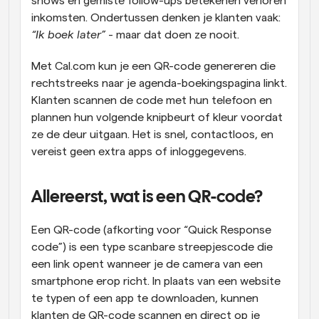
shows en gemiste follow-ups betekenen verloren 
inkomsten. Ondertussen denken je klanten vaak: 
“Ik boek later”
 - maar dat doen ze nooit.
Met Cal.com kun je een QR-code genereren die 
rechtstreeks naar je agenda-boekingspagina linkt. 
Klanten scannen de code met hun telefoon en 
plannen hun volgende knipbeurt of kleur voordat 
ze de deur uitgaan. Het is snel, contactloos, en 
vereist geen extra apps of inloggegevens.
Allereerst, wat is een QR-code?
Een QR-code (afkorting voor “Quick Response 
code”) is een type scanbare streepjescode die 
een link opent wanneer je de camera van een 
smartphone erop richt. In plaats van een website 
te typen of een app te downloaden, kunnen 
klanten de QR-code scannen en direct op je 