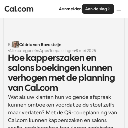
Aanmelden
Aan de slag
Oplossingen
Oplossingen
Bij
Cédric van Ravesteijn
Alle categorieën
Apps
Toepassingen
8 mei 2025
Op teamgrootte
Enterprise
Hoe kapperszaken en 
Voor individuen
salons boekingen kunnen 
Persoonlijke planning eenvoudig gemaakt
Cal.ai
verhogen met de planning 
Voor Teams
van Cal.com
Samenwerkingsplanning voor groepen
Ontwikkelaar
Wat als uw klanten hun volgende afspraak 
Voor organisaties
kunnen omboeken voordat ze de stoel zelfs 
Ontwikkelaarsdocumentatie
Hulpbronnen
Grotere teamsplanning voor meer controle en 
Documentatie voor het Cal.com-platform
beveiliging
maar verlaten? Met de QR-codeplanning van 
Lettertype: Cal Sans UI & tekst
Cal.com kunnen kapperszaken en salons 
Prijzen
Voor ondernemingen
Ons eigen variabele lettertype voor 
API