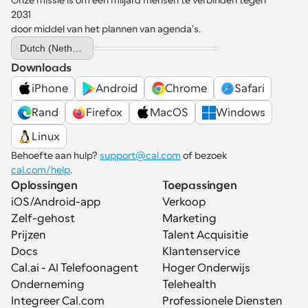
Onze missie is om een miljard mensen te verbinden tegen 
2031 
door middel van het plannen van agenda's.
Select Language
Dutch (Netherlands)
Downloads
iPhone
Android
Chrome
Safari
Rand
Firefox
MacOS
Windows
Linux
Behoefte aan hulp? 
support@cal.com
 of bezoek 
cal.com/help
.
Oplossingen
Toepassingen
iOS/Android-app
Verkoop
Zelf-gehost
Marketing
Prijzen
Talent Acquisitie
Docs
Klantenservice
Cal.ai - AI Telefoonagent
Hoger Onderwijs
Onderneming
Telehealth
Integreer Cal.com
Professionele Diensten