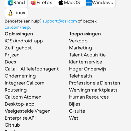
Rand
Firefox
MacOS
Windows
Linux
Behoefte aan hulp? 
support@cal.com
 of bezoek 
cal.com/help
.
Oplossingen
Toepassingen
iOS/Android-app
Verkoop
Zelf-gehost
Marketing
Prijzen
Talent Acquisitie
Docs
Klantenservice
Cal.ai - AI Telefoonagent
Hoger Onderwijs
Onderneming
Telehealth
Integreer Cal.com
Professionele Diensten
Routering
Wervingsmarktplaats
Cal.com Atomen
Human Resources
Desktop-app
Bijles
Veelgestelde Vragen
C-suite
Enterprise API
Wet
Github