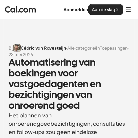
Aanmelden
Aan de slag
Oplossingen
Oplossingen
Bij
Cédric van Ravesteijn
Alle categorieën
Toepassingen
23 mei 2025
Op teamgrootte
Enterprise
Automatisering van 
Voor individuen
boekingen voor 
Persoonlijke planning eenvoudig gemaakt
Cal.ai
vastgoedagenten en 
Voor Teams
bezichtigingen van 
Samenwerkingsplanning voor groepen
Ontwikkelaar
onroerend goed
Voor organisaties
Ontwikkelaarsdocumentatie
Hulpbronnen
Grotere teamsplanning voor meer controle en 
Het plannen van 
Documentatie voor het Cal.com-platform
beveiliging
onroerendgoedbezichtigingen, consultaties 
Lettertype: Cal Sans UI & tekst
en follow-ups zou geen eindeloze 
Prijzen
Voor ondernemingen
Ons eigen variabele lettertype voor 
API