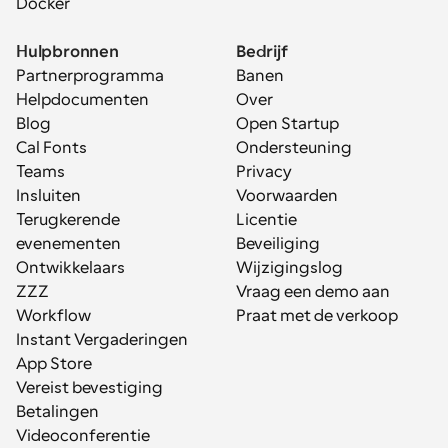
Docker
Hulpbronnen
Bedrijf
Partnerprogramma
Banen
Helpdocumenten
Over
Blog
Open Startup
Cal Fonts
Ondersteuning
Teams
Privacy
Insluiten
Voorwaarden
Terugkerende 
Licentie
evenementen
Beveiliging
Ontwikkelaars
Wijzigingslog
ZZZ
Vraag een demo aan
Workflow
Praat met de verkoop
Instant Vergaderingen
App Store
Vereist bevestiging
Betalingen
Videoconferentie