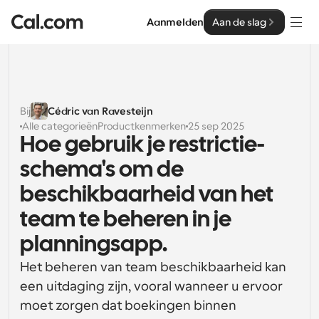
Aanmelden
Aan de slag
Oplossingen
Oplossingen
Bij
Cédric van Ravesteijn
Alle categorieën
Productkenmerken
25 sep 2025
Op teamgrootte
Enterprise
Hoe gebruik je restrictie-
Voor individuen
schema's om de 
Persoonlijke planning eenvoudig gemaakt
Cal.ai
beschikbaarheid van het 
Voor Teams
team te beheren in je 
Samenwerkingsplanning voor groepen
Ontwikkelaar
planningsapp.
Voor organisaties
Ontwikkelaarsdocumentatie
Hulpbronnen
Grotere teamsplanning voor meer controle en 
Het beheren van team beschikbaarheid kan 
Documentatie voor het Cal.com-platform
beveiliging
een uitdaging zijn, vooral wanneer u ervoor 
Lettertype: Cal Sans UI & tekst
moet zorgen dat boekingen binnen 
Prijzen
Voor ondernemingen
Ons eigen variabele lettertype voor 
API