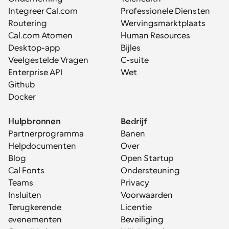
Integreer Cal.com
Professionele Diensten
Routering
Wervingsmarktplaats
Cal.com Atomen
Human Resources
Desktop-app
Bijles
Veelgestelde Vragen
C-suite
Enterprise API
Wet
Github
Docker
Hulpbronnen
Bedrijf
Partnerprogramma
Banen
Helpdocumenten
Over
Blog
Open Startup
Cal Fonts
Ondersteuning
Teams
Privacy
Insluiten
Voorwaarden
Terugkerende 
Licentie
evenementen
Beveiliging