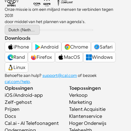
Onze missie is om een miljard mensen te verbinden tegen 
2031 
door middel van het plannen van agenda's.
Select Language
Dutch (Netherlands)
Downloads
iPhone
Android
Chrome
Safari
Rand
Firefox
MacOS
Windows
Linux
Behoefte aan hulp? 
support@cal.com
 of bezoek 
cal.com/help
.
Oplossingen
Toepassingen
iOS/Android-app
Verkoop
Zelf-gehost
Marketing
Prijzen
Talent Acquisitie
Docs
Klantenservice
Cal.ai - AI Telefoonagent
Hoger Onderwijs
Onderneming
Telehealth