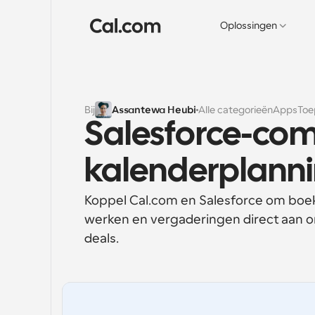
Oplossingen
Bij
Assantewa Heubi
Alle categorieën
Apps
Toe
Salesforce-com
kalenderplanni
Koppel Cal.com en Salesforce om boeki
werken en vergaderingen direct aan o
deals.