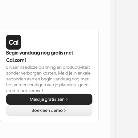
Begin vandaag nog gratis met 
Cal.com!
Ervaar naadloze planning en productiviteit 
zonder verborgen kosten. Meld je in enkele 
seconden aan en begin vandaag nog met 
het vereenvoudigen van je planning, geen 
creditcard vereist!
Meld je gratis aan
Boek een demo