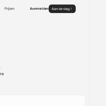
Prijzen
Aanmelden
Aan de slag
 
e 