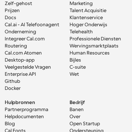
Zelf-gehost
Marketing
Prijzen
Talent Acquisitie
Docs
Klantenservice
Cal.ai - AI Telefoonagent
Hoger Onderwijs
Onderneming
Telehealth
Integreer Cal.com
Professionele Diensten
Routering
Wervingsmarktplaats
Cal.com Atomen
Human Resources
Desktop-app
Bijles
Veelgestelde Vragen
C-suite
Enterprise API
Wet
Github
Docker
Hulpbronnen
Bedrijf
Partnerprogramma
Banen
Helpdocumenten
Over
Blog
Open Startup
Cal Fonts
Ondersteuning