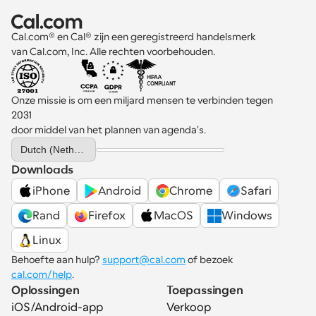
Cal.com® en Cal® zijn een geregistreerd handelsmerk 
van Cal.com, Inc. Alle rechten voorbehouden.
Onze missie is om een miljard mensen te verbinden tegen 
2031 
door middel van het plannen van agenda's.
Select Language
Dutch (Netherlands)
Downloads
iPhone
Android
Chrome
Safari
Rand
Firefox
MacOS
Windows
Linux
Behoefte aan hulp? 
support@cal.com
 of bezoek 
cal.com/help
.
Oplossingen
Toepassingen
iOS/Android-app
Verkoop