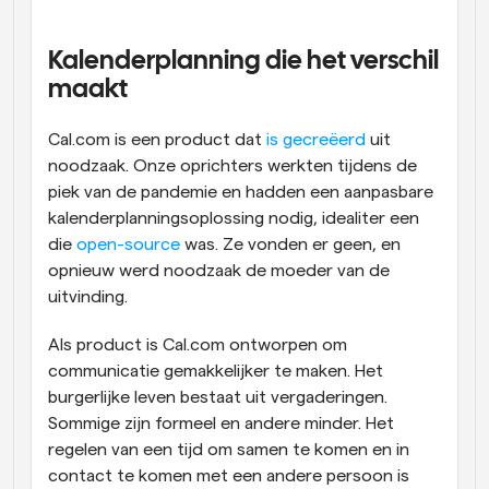
Workflow
Automatiseer planning en herinneringen
Kalenderplanning die het verschil 
maakt
Blog
Blijf op de hoogte van het laatste nieuws en updates
Cal.com is een product dat 
is gecreëerd
 uit 
Supercharged planning met AI-gestuurde 
noodzaak. Onze oprichters werkten tijdens de 
oproepen
piek van de pandemie en hadden een aanpasbare 
Instant Vergaderingen
Ontmoet cliënten binnen enkele minuten
kalenderplanningsoplossing nodig, idealiter een 
die 
open-source
 was. Ze vonden er geen, en 
opnieuw werd noodzaak de moeder van de 
Dynamische Groep Links
Boek naadloos vergaderingen met meerdere mensen
uitvinding.
Als product is Cal.com ontworpen om 
Webhooks
communicatie gemakkelijker te maken. Het 
Ontvang een melding wanneer er iets gebeurt
burgerlijke leven bestaat uit vergaderingen. 
Sommige zijn formeel en andere minder. Het 
regelen van een tijd om samen te komen en in 
contact te komen met een andere persoon is 