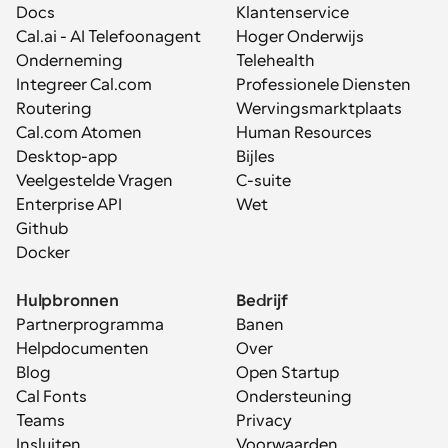
Docs
Klantenservice
Cal.ai - AI Telefoonagent
Hoger Onderwijs
Onderneming
Telehealth
Integreer Cal.com
Professionele Diensten
Routering
Wervingsmarktplaats
Cal.com Atomen
Human Resources
Desktop-app
Bijles
Veelgestelde Vragen
C-suite
Enterprise API
Wet
Github
Docker
Hulpbronnen
Bedrijf
Partnerprogramma
Banen
Helpdocumenten
Over
Blog
Open Startup
Cal Fonts
Ondersteuning
Teams
Privacy
Insluiten
Voorwaarden