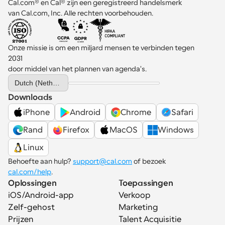
Cal.com® en Cal® zijn een geregistreerd handelsmerk 
van Cal.com, Inc. Alle rechten voorbehouden.
Onze missie is om een miljard mensen te verbinden tegen 
2031 
door middel van het plannen van agenda's.
Select Language
Dutch (Netherlands)
Downloads
iPhone
Android
Chrome
Safari
Rand
Firefox
MacOS
Windows
Linux
Behoefte aan hulp? 
support@cal.com
 of bezoek 
cal.com/help
.
Oplossingen
Toepassingen
iOS/Android-app
Verkoop
Zelf-gehost
Marketing
Prijzen
Talent Acquisitie