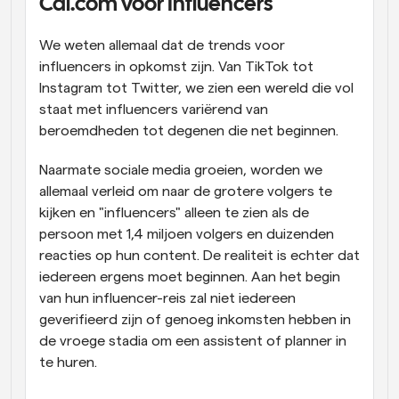
Cal.com voor Influencers
Workflow
We weten allemaal dat de trends voor 
Automatiseer planning en herinneringen
influencers in opkomst zijn. Van TikTok tot 
Instagram tot Twitter, we zien een wereld die vol 
Blog
staat met influencers variërend van 
Blijf op de hoogte van het laatste nieuws en updates
Supercharged planning met AI-gestuurde 
beroemdheden tot degenen die net beginnen.
oproepen
Instant Vergaderingen
Naarmate sociale media groeien, worden we 
Ontmoet cliënten binnen enkele minuten
allemaal verleid om naar de grotere volgers te 
kijken en "influencers" alleen te zien als de 
Dynamische Groep Links
persoon met 1,4 miljoen volgers en duizenden 
Boek naadloos vergaderingen met meerdere mensen
reacties op hun content. De realiteit is echter dat 
iedereen ergens moet beginnen. Aan het begin 
Webhooks
van hun influencer-reis zal niet iedereen 
Ontvang een melding wanneer er iets gebeurt
geverifieerd zijn of genoeg inkomsten hebben in 
de vroege stadia om een assistent of planner in 
te huren.