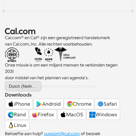
Cal.com® en Cal® zijn een geregistreerd handelsmerk 
van Cal.com, Inc. Alle rechten voorbehouden.
Onze missie is om een miljard mensen te verbinden tegen 
2031 
door middel van het plannen van agenda's.
Select Language
Dutch (Netherlands)
Downloads
iPhone
Android
Chrome
Safari
Rand
Firefox
MacOS
Windows
Linux
Behoefte aan hulp? 
support@cal.com
 of bezoek 