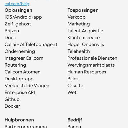
cal.com/help
.
Oplossingen
Toepassingen
iOS/Android-app
Verkoop
Zelf-gehost
Marketing
Prijzen
Talent Acquisitie
Docs
Klantenservice
Cal.ai - AI Telefoonagent
Hoger Onderwijs
Onderneming
Telehealth
Integreer Cal.com
Professionele Diensten
Routering
Wervingsmarktplaats
Cal.com Atomen
Human Resources
Desktop-app
Bijles
Veelgestelde Vragen
C-suite
Enterprise API
Wet
Github
Docker
Hulpbronnen
Bedrijf
Partnerprogramma
Banen