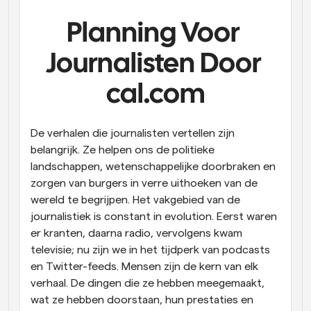
Workflow
Planning Voor 
Automatiseer planning en herinneringen
Journalisten Door 
Blog
Blijf op de hoogte van het laatste nieuws en updates
cal.com
Supercharged planning met AI-gestuurde 
oproepen
Instant Vergaderingen
De verhalen die journalisten vertellen zijn 
Ontmoet cliënten binnen enkele minuten
belangrijk. Ze helpen ons de politieke 
landschappen, wetenschappelijke doorbraken en 
Dynamische Groep Links
zorgen van burgers in verre uithoeken van de 
Boek naadloos vergaderingen met meerdere mensen
wereld te begrijpen. Het vakgebied van de 
journalistiek is constant in evolution. Eerst waren 
Webhooks
er kranten, daarna radio, vervolgens kwam 
Ontvang een melding wanneer er iets gebeurt
televisie; nu zijn we in het tijdperk van podcasts 
en Twitter-feeds. Mensen zijn de kern van elk 
verhaal. De dingen die ze hebben meegemaakt, 
wat ze hebben doorstaan, hun prestaties en 