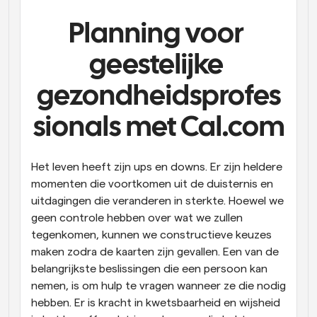
Workflow
Planning voor 
Automatiseer planning en herinneringen
geestelijke 
Blog
Blijf op de hoogte van het laatste nieuws en updates
gezondheidsprofes
Supercharged planning met AI-gestuurde 
oproepen
sionals met Cal.com
Instant Vergaderingen
Ontmoet cliënten binnen enkele minuten
Het leven heeft zijn ups en downs. Er zijn heldere 
Dynamische Groep Links
momenten die voortkomen uit de duisternis en 
Boek naadloos vergaderingen met meerdere mensen
uitdagingen die veranderen in sterkte. Hoewel we 
geen controle hebben over wat we zullen 
Webhooks
tegenkomen, kunnen we constructieve keuzes 
Ontvang een melding wanneer er iets gebeurt
maken zodra de kaarten zijn gevallen. Een van de 
belangrijkste beslissingen die een persoon kan 
nemen, is om hulp te vragen wanneer ze die nodig 
hebben. Er is kracht in kwetsbaarheid en wijsheid 