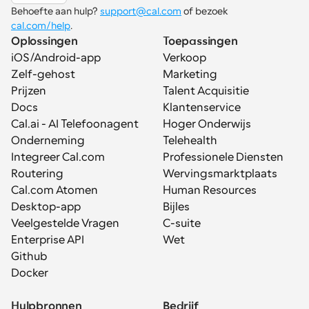
Behoefte aan hulp? 
support@cal.com
 of bezoek 
cal.com/help
.
Oplossingen
Toepassingen
iOS/Android-app
Verkoop
Zelf-gehost
Marketing
Prijzen
Talent Acquisitie
Docs
Klantenservice
Cal.ai - AI Telefoonagent
Hoger Onderwijs
Onderneming
Telehealth
Integreer Cal.com
Professionele Diensten
Routering
Wervingsmarktplaats
Cal.com Atomen
Human Resources
Desktop-app
Bijles
Veelgestelde Vragen
C-suite
Enterprise API
Wet
Github
Docker
Hulpbronnen
Bedrijf