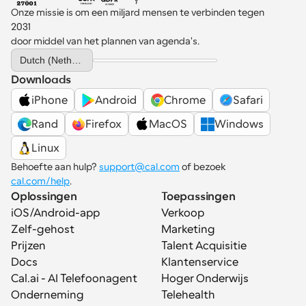
Onze missie is om een miljard mensen te verbinden tegen 
2031 
door middel van het plannen van agenda's.
Select Language
Dutch (Netherlands)
Downloads
iPhone
Android
Chrome
Safari
Rand
Firefox
MacOS
Windows
Linux
Behoefte aan hulp? 
support@cal.com
 of bezoek 
cal.com/help
.
Oplossingen
Toepassingen
iOS/Android-app
Verkoop
Zelf-gehost
Marketing
Prijzen
Talent Acquisitie
Docs
Klantenservice
Cal.ai - AI Telefoonagent
Hoger Onderwijs
Onderneming
Telehealth