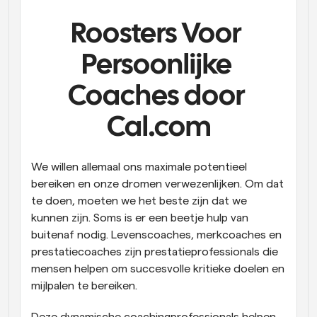
Workflow
Roosters Voor 
Automatiseer planning en herinneringen
Persoonlijke 
Blog
Blijf op de hoogte van het laatste nieuws en updates
Coaches door 
Supercharged planning met AI-gestuurde 
oproepen
Cal.com
Instant Vergaderingen
Ontmoet cliënten binnen enkele minuten
We willen allemaal ons maximale potentieel 
Dynamische Groep Links
bereiken en onze dromen verwezenlijken. Om dat 
Boek naadloos vergaderingen met meerdere mensen
te doen, moeten we het beste zijn dat we 
kunnen zijn. Soms is er een beetje hulp van 
Webhooks
buitenaf nodig. Levenscoaches, merkcoaches en 
Ontvang een melding wanneer er iets gebeurt
prestatiecoaches zijn prestatieprofessionals die 
mensen helpen om succesvolle kritieke doelen en 
mijlpalen te bereiken.