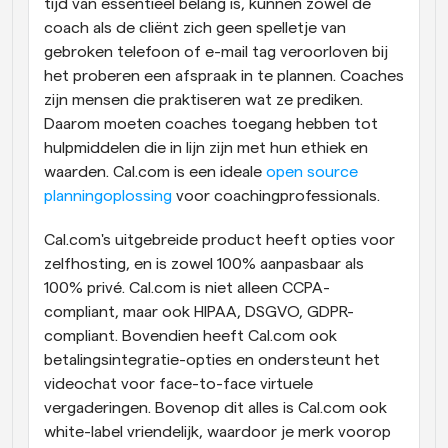
tijd van essentieel belang is, kunnen zowel de 
coach als de cliënt zich geen spelletje van 
gebroken telefoon of e-mail tag veroorloven bij 
het proberen een afspraak in te plannen. Coaches 
zijn mensen die praktiseren wat ze prediken. 
Daarom moeten coaches toegang hebben tot 
hulpmiddelen die in lijn zijn met hun ethiek en 
waarden. Cal.com is een ideale 
open source 
planningoplossing
 voor coachingprofessionals.
Cal.com's uitgebreide product heeft opties voor 
zelfhosting, en is zowel 100% aanpasbaar als 
100% privé. Cal.com is niet alleen CCPA-
compliant, maar ook HIPAA, DSGVO, GDPR-
compliant. Bovendien heeft Cal.com ook 
betalingsintegratie-opties en ondersteunt het 
videochat voor face-to-face virtuele 
vergaderingen. Bovenop dit alles is Cal.com ook 
white-label vriendelijk, waardoor je merk voorop 