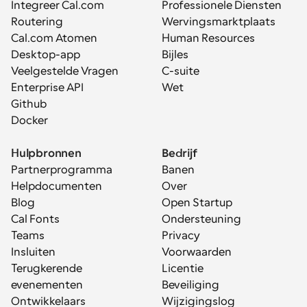
Integreer Cal.com
Professionele Diensten
Routering
Wervingsmarktplaats
Cal.com Atomen
Human Resources
Desktop-app
Bijles
Veelgestelde Vragen
C-suite
Enterprise API
Wet
Github
Docker
Hulpbronnen
Bedrijf
Partnerprogramma
Banen
Helpdocumenten
Over
Blog
Open Startup
Cal Fonts
Ondersteuning
Teams
Privacy
Insluiten
Voorwaarden
Terugkerende 
Licentie
evenementen
Beveiliging
Ontwikkelaars
Wijzigingslog