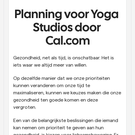
Workflow
Planning voor Yoga 
Automatiseer planning en herinneringen
Studios door 
Blog
Blijf op de hoogte van het laatste nieuws en updates
Cal.com
Supercharged planning met AI-gestuurde 
oproepen
Instant Vergaderingen
Gezondheid, net als tijd, is onschatbaar. Het is 
Ontmoet cliënten binnen enkele minuten
iets waar we altijd meer van willen.
Dynamische Groep Links
Op dezelfde manier dat we onze prioriteiten 
Boek naadloos vergaderingen met meerdere mensen
kunnen veranderen om onze tijd te 
maximaliseren, kunnen we keuzes maken die onze 
Webhooks
gezondheid ten goede komen en deze 
Ontvang een melding wanneer er iets gebeurt
vergroten.
Een van de belangrijkste beslissingen die iemand 
kan nemen om prioriteit te geven aan hun 