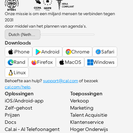
Onze missie is om een miljard mensen te verbinden tegen 
2031 
door middel van het plannen van agenda's.
Select Language
Dutch (Netherlands)
Downloads
iPhone
Android
Chrome
Safari
Rand
Firefox
MacOS
Windows
Linux
Behoefte aan hulp? 
support@cal.com
 of bezoek 
cal.com/help
.
Oplossingen
Toepassingen
iOS/Android-app
Verkoop
Zelf-gehost
Marketing
Prijzen
Talent Acquisitie
Docs
Klantenservice
Cal.ai - AI Telefoonagent
Hoger Onderwijs