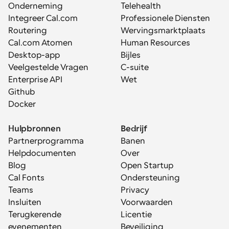
Onderneming
Telehealth
Integreer Cal.com
Professionele Diensten
Routering
Wervingsmarktplaats
Cal.com Atomen
Human Resources
Desktop-app
Bijles
Veelgestelde Vragen
C-suite
Enterprise API
Wet
Github
Docker
Hulpbronnen
Bedrijf
Partnerprogramma
Banen
Helpdocumenten
Over
Blog
Open Startup
Cal Fonts
Ondersteuning
Teams
Privacy
Insluiten
Voorwaarden
Terugkerende 
Licentie
evenementen
Beveiliging