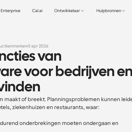
Enterprise
Cal.ai
Ontwikkelaar
Hulpbronnen
uctkenmerken
3 apr 2026
ncties van 
re voor bedrijven en
 vinden
em maakt of breekt. Planningsproblemen kunnen leide
hotels, ziekenhuizen en restaurants, waar:
tdurend onderbrekingen moeten ondergaan en 