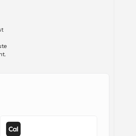
t 
te 
ht.