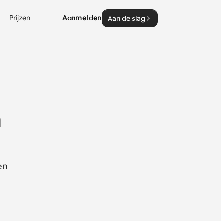
Prijzen
Aanmelden
Aan de slag
 
n 