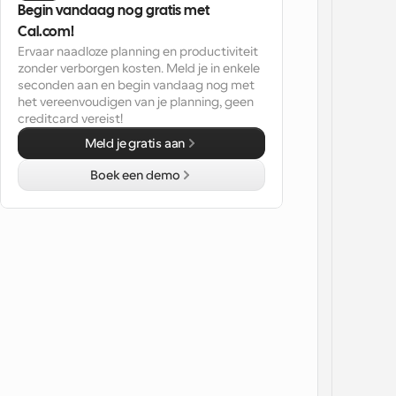
Begin vandaag nog gratis met 
Cal.com!
Ervaar naadloze planning en productiviteit 
zonder verborgen kosten. Meld je in enkele 
seconden aan en begin vandaag nog met 
het vereenvoudigen van je planning, geen 
creditcard vereist!
Meld je gratis aan
Boek een demo