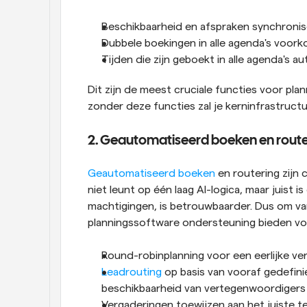
Beschikbaarheid en afspraken synchronis
Dubbele boekingen in alle agenda's voor
Tijden die zijn geboekt in alle agenda's 
Dit zijn de meest cruciale functies voor pl
zonder deze functies zal je kerninfrastructuu
2. Geautomatiseerd boeken en route
Geautomatiseerd boeken
 en routering zijn 
niet leunt op één laag AI-logica, maar juist 
machtigingen, is betrouwbaarder. Dus om van
planningssoftware ondersteuning bieden vo
Round-robinplanning voor een eerlijke v
Leadrouting
 op basis van vooraf gedefini
beschikbaarheid van vertegenwoordigers
Vergaderingen toewijzen aan het juiste 