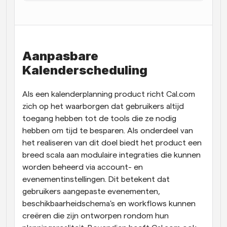
Workflow
Automatiseer planning en herinneringen
Aanpasbare 
Blog
Blijf op de hoogte van het laatste nieuws en updates
Kalenderscheduling
Supercharged planning met AI-gestuurde 
oproepen
Instant Vergaderingen
Als een kalenderplanning product richt Cal.com 
Ontmoet cliënten binnen enkele minuten
zich op het waarborgen dat gebruikers altijd 
toegang hebben tot de tools die ze nodig 
Dynamische Groep Links
hebben om tijd te besparen. Als onderdeel van 
Boek naadloos vergaderingen met meerdere mensen
het realiseren van dit doel biedt het product een 
breed scala aan modulaire integraties die kunnen 
Webhooks
worden beheerd via account- en 
Ontvang een melding wanneer er iets gebeurt
evenementinstellingen. Dit betekent dat 
gebruikers aangepaste evenementen, 
beschikbaarheidschema's en workflows kunnen 
creëren die zijn ontworpen rondom hun 