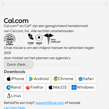
Cal.com® en Cal® zijn een geregistreerd handelsmerk 
van Cal.com, Inc. Alle rechten voorbehouden.
Onze missie is om een miljard mensen te verbinden tegen 
2031 
door middel van het plannen van agenda's.
Select Language
Dutch (Netherlands)
Downloads
iPhone
Android
Chrome
Safari
Rand
Firefox
MacOS
Windows
Linux
Behoefte aan hulp? 
support@cal.com
 of bezoek 
cal.com/help
.