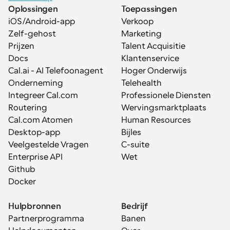
Oplossingen
Toepassingen
iOS/Android-app
Verkoop
Zelf-gehost
Marketing
Prijzen
Talent Acquisitie
Docs
Klantenservice
Cal.ai - AI Telefoonagent
Hoger Onderwijs
Onderneming
Telehealth
Integreer Cal.com
Professionele Diensten
Routering
Wervingsmarktplaats
Cal.com Atomen
Human Resources
Desktop-app
Bijles
Veelgestelde Vragen
C-suite
Enterprise API
Wet
Github
Docker
Hulpbronnen
Bedrijf
Partnerprogramma
Banen