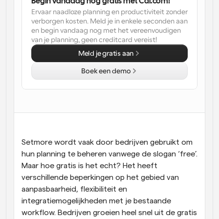
Begin vandaag nog gratis met Cal.com!
Ervaar naadloze planning en productiviteit zonder 
Workflow
verborgen kosten. Meld je in enkele seconden aan 
Automatiseer planning en herinneringen
en begin vandaag nog met het vereenvoudigen 
van je planning, geen creditcard vereist!
Blog
Meld je gratis aan
Blijf op de hoogte van het laatste nieuws en updates
Supercharged planning met AI-gestuurde 
Boek een demo
oproepen
Instant Vergaderingen
Ontmoet cliënten binnen enkele minuten
Dynamische Groep Links
Boek naadloos vergaderingen met meerdere mensen
Setmore wordt vaak door bedrijven gebruikt om 
hun planning te beheren vanwege de slogan ‘free’. 
Webhooks
Maar hoe gratis is het echt? Het heeft 
Ontvang een melding wanneer er iets gebeurt
verschillende beperkingen op het gebied van 
aanpasbaarheid, flexibiliteit en 
integratiemogelijkheden met je bestaande 
workflow. Bedrijven groeien heel snel uit de gratis 