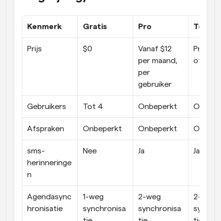
Kenmerk
Gratis
Pro
Team
Prijs
$0
Vanaf $12 
Prijs op 
per maand, 
offerte
per 
gebruiker
Gebruikers
Tot 4
Onbeperkt
Onbepe
Afspraken
Onbeperkt
Onbeperkt
Onbepe
sms-
Nee
Ja
Ja
herinneringe
n
Agendasync
1-weg 
2-weg 
2-weg 
hronisatie
synchronisa
synchronisa
synchro
tie
tie
tie