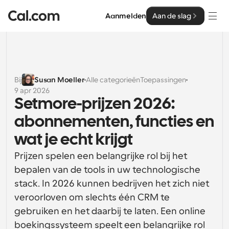
Aanmelden
Aan de slag
Oplossingen
Oplossingen
Bij
Susan Moeller
Alle categorieën
Toepassingen
9 apr 2026
Op teamgrootte
Enterprise
Setmore-prijzen 2026: 
Voor individuen
abonnementen, functies en 
Persoonlijke planning eenvoudig gemaakt
Cal.ai
wat je echt krijgt
Voor Teams
Prijzen spelen een belangrijke rol bij het 
Samenwerkingsplanning voor groepen
Ontwikkelaar
bepalen van de tools in uw technologische 
Voor organisaties
stack. In 2026 kunnen bedrijven het zich niet 
Ontwikkelaarsdocumentatie
Hulpbronnen
Grotere teamsplanning voor meer controle en 
veroorloven om slechts één CRM te 
Documentatie voor het Cal.com-platform
beveiliging
gebruiken en het daarbij te laten. Een online 
Lettertype: Cal Sans UI & tekst
Prijzen
Voor ondernemingen
Ons eigen variabele lettertype voor 
boekingssysteem speelt een belangrijke rol 
API