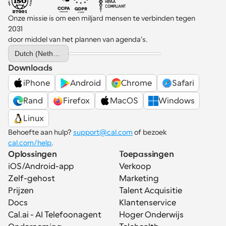
Onze missie is om een miljard mensen te verbinden tegen 
2031 
door middel van het plannen van agenda's.
Select Language
Dutch (Netherlands)
Downloads
iPhone
Android
Chrome
Safari
Rand
Firefox
MacOS
Windows
Linux
Behoefte aan hulp? 
support@cal.com
 of bezoek 
cal.com/help
.
Oplossingen
Toepassingen
iOS/Android-app
Verkoop
Zelf-gehost
Marketing
Prijzen
Talent Acquisitie
Docs
Klantenservice
Cal.ai - AI Telefoonagent
Hoger Onderwijs