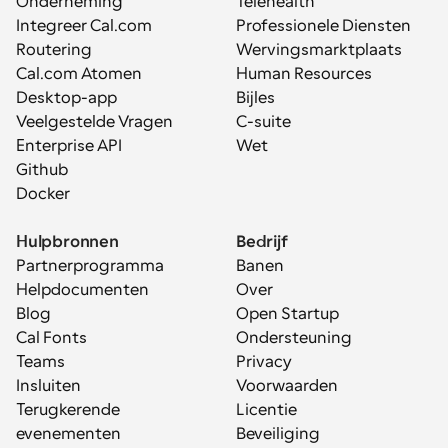
Onderneming
Telehealth
Integreer Cal.com
Professionele Diensten
Routering
Wervingsmarktplaats
Cal.com Atomen
Human Resources
Desktop-app
Bijles
Veelgestelde Vragen
C-suite
Enterprise API
Wet
Github
Docker
Hulpbronnen
Bedrijf
Partnerprogramma
Banen
Helpdocumenten
Over
Blog
Open Startup
Cal Fonts
Ondersteuning
Teams
Privacy
Insluiten
Voorwaarden
Terugkerende 
Licentie
evenementen
Beveiliging