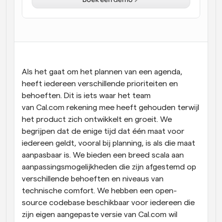
Workflow
Automatiseer planning en herinneringen
Blog
Blijf op de hoogte van het laatste nieuws en updates
Supercharged planning met AI-gestuurde 
Als het gaat om het plannen van een agenda, 
oproepen
heeft iedereen verschillende prioriteiten en 
Instant Vergaderingen
behoeften. Dit is iets waar het team 
Ontmoet cliënten binnen enkele minuten
van Cal.com rekening mee heeft gehouden terwijl 
het product zich ontwikkelt en groeit. We 
Dynamische Groep Links
begrijpen dat de enige tijd dat één maat voor 
Boek naadloos vergaderingen met meerdere mensen
iedereen geldt, vooral bij planning, is als die maat 
aanpasbaar is. We bieden een breed scala aan 
Webhooks
aanpassingsmogelijkheden die zijn afgestemd op 
Ontvang een melding wanneer er iets gebeurt
verschillende behoeften en niveaus van 
technische comfort. We hebben een open-
source codebase beschikbaar voor iedereen die 
zijn eigen aangepaste versie van Cal.com wil 