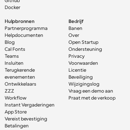
Github
Docker
Hulpbronnen
Bedrijf
Partnerprogramma
Banen
Helpdocumenten
Over
Blog
Open Startup
Cal Fonts
Ondersteuning
Teams
Privacy
Insluiten
Voorwaarden
Terugkerende 
Licentie
evenementen
Beveiliging
Ontwikkelaars
Wijzigingslog
ZZZ
Vraag een demo aan
Workflow
Praat met de verkoop
Instant Vergaderingen
App Store
Vereist bevestiging
Betalingen