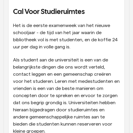
Workflow
Cal Voor Studieruimtes
Automatiseer planning en herinneringen
Het is de eerste examenweek van het nieuwe 
Blog
schooljaar - de tijd van het jaar waarin de 
Blijf op de hoogte van het laatste nieuws en updates
bibliotheek vol is met studenten, en de koffie 24 
Supercharged planning met AI-gestuurde 
oproepen
uur per dag in volle gang is.
Instant Vergaderingen
Ontmoet cliënten binnen enkele minuten
Als student aan de universiteit is een van de 
belangrijkste dingen die ons wordt verteld, 
Dynamische Groep Links
contact leggen en een gemeenschap creëren 
Boek naadloos vergaderingen met meerdere mensen
voor het studeren. Leren met medestudenten en 
vrienden is een van de beste manieren om 
Webhooks
concepten door te spreken en ervoor te zorgen 
Ontvang een melding wanneer er iets gebeurt
dat ons begrip grondig is. Universiteiten hebben 
hieraan bijgedragen door studieruimtes en 
andere gemeenschappelijke ruimtes aan te 
bieden die studenten kunnen reserveren voor 
kleine groepen.