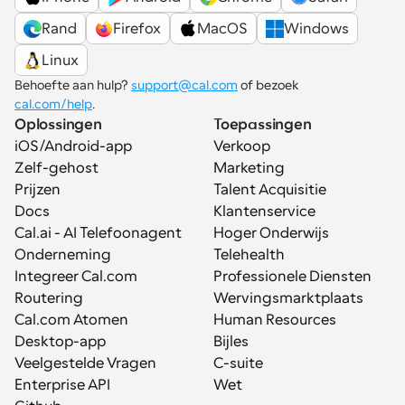
Rand
Firefox
MacOS
Windows
Linux
Behoefte aan hulp? 
support@cal.com
 of bezoek 
cal.com/help
.
Oplossingen
Toepassingen
iOS/Android-app
Verkoop
Zelf-gehost
Marketing
Prijzen
Talent Acquisitie
Docs
Klantenservice
Cal.ai - AI Telefoonagent
Hoger Onderwijs
Onderneming
Telehealth
Integreer Cal.com
Professionele Diensten
Routering
Wervingsmarktplaats
Cal.com Atomen
Human Resources
Desktop-app
Bijles
Veelgestelde Vragen
C-suite
Enterprise API
Wet