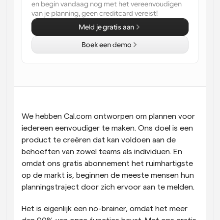
en begin vandaag nog met het vereenvoudigen 
van je planning, geen creditcard vereist!
Workflow
Automatiseer planning en herinneringen
Meld je gratis aan
Boek een demo
Blog
Blijf op de hoogte van het laatste nieuws en updates
Supercharged planning met AI-gestuurde 
oproepen
Instant Vergaderingen
Ontmoet cliënten binnen enkele minuten
We hebben Cal.com ontworpen om plannen voor 
Dynamische Groep Links
iedereen eenvoudiger te maken. Ons doel is een 
Boek naadloos vergaderingen met meerdere mensen
product te creëren dat kan voldoen aan de 
behoeften van zowel teams als individuen. En 
Webhooks
omdat ons gratis abonnement het ruimhartigste 
Ontvang een melding wanneer er iets gebeurt
op de markt is, beginnen de meeste mensen hun 
planningstraject door zich ervoor aan te melden.
Het is eigenlijk een no-brainer, omdat het meer 