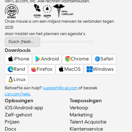
van Cal.com, Inc. Alle rechten voorbehouden.
Onze missie is om een miljard mensen te verbinden tegen 
2031 
door middel van het plannen van agenda's.
Select Language
Dutch (Netherlands)
Downloads
iPhone
Android
Chrome
Safari
Rand
Firefox
MacOS
Windows
Linux
Behoefte aan hulp? 
support@cal.com
 of bezoek 
cal.com/help
.
Oplossingen
Toepassingen
iOS/Android-app
Verkoop
Zelf-gehost
Marketing
Prijzen
Talent Acquisitie
Docs
Klantenservice