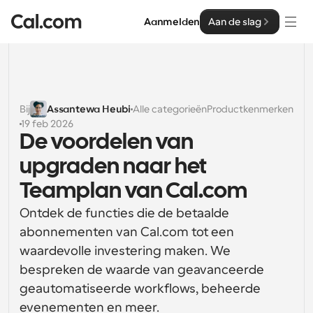
Aanmelden
Aan de slag
Oplossingen
Oplossingen
Bij
Assantewa Heubi
Alle categorieën
Productkenmerken
19 feb 2026
Op teamgrootte
Enterprise
De voordelen van 
Voor individuen
upgraden naar het 
Persoonlijke planning eenvoudig gemaakt
Cal.ai
Teamplan van Cal.com
Voor Teams
Ontdek de functies die de betaalde 
Samenwerkingsplanning voor groepen
Ontwikkelaar
abonnementen van Cal.com tot een 
Voor organisaties
waardevolle investering maken. We 
Ontwikkelaarsdocumentatie
Hulpbronnen
Grotere teamsplanning voor meer controle en 
bespreken de waarde van geavanceerde 
Documentatie voor het Cal.com-platform
beveiliging
geautomatiseerde workflows, beheerde 
Lettertype: Cal Sans UI & tekst
Prijzen
Voor ondernemingen
Ons eigen variabele lettertype voor 
evenementen en meer.
API