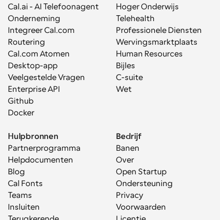
Cal.ai - AI Telefoonagent
Hoger Onderwijs
Onderneming
Telehealth
Integreer Cal.com
Professionele Diensten
Routering
Wervingsmarktplaats
Cal.com Atomen
Human Resources
Desktop-app
Bijles
Veelgestelde Vragen
C-suite
Enterprise API
Wet
Github
Docker
Hulpbronnen
Bedrijf
Partnerprogramma
Banen
Helpdocumenten
Over
Blog
Open Startup
Cal Fonts
Ondersteuning
Teams
Privacy
Insluiten
Voorwaarden
Terugkerende 
Licentie