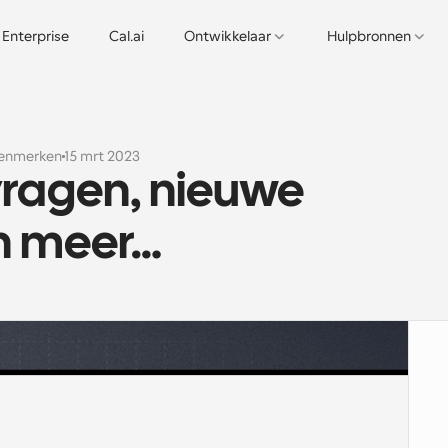
Enterprise
Cal.ai
Ontwikkelaar
Hulpbronnen
enmerken
15 mrt 2023
vragen, nieuwe 
n meer…