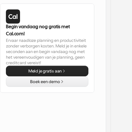
Begin vandaag nog gratis met 
Cal.com!
Ervaar naadloze planning en productiviteit 
zonder verborgen kosten. Meld je in enkele 
seconden aan en begin vandaag nog met 
het vereenvoudigen van je planning, geen 
creditcard vereist!
Meld je gratis aan
Boek een demo