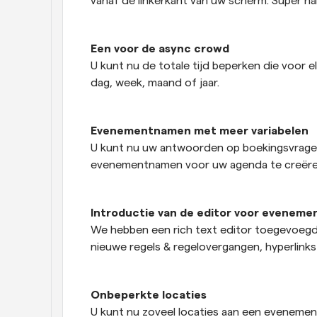
vanaf de linkerkant van uw scherm. Super ha
Een voor de async crowd
U kunt nu de totale tijd beperken die voor 
dag, week, maand of jaar.
Evenementnamen met meer variabelen
U kunt nu uw antwoorden op boekingsvragen
evenementnamen voor uw agenda te creëre
Introductie van de editor voor eveneme
We hebben een rich text editor toegevoegd
nieuwe regels & regelovergangen, hyperlinks
Onbeperkte locaties
U kunt nu zoveel locaties aan een evenement