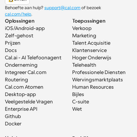
Behoefte aan hulp? 
support@cal.com
 of bezoek 
cal.com/help
.
Oplossingen
Toepassingen
iOS/Android-app
Verkoop
Zelf-gehost
Marketing
Prijzen
Talent Acquisitie
Docs
Klantenservice
Cal.ai - AI Telefoonagent
Hoger Onderwijs
Onderneming
Telehealth
Integreer Cal.com
Professionele Diensten
Routering
Wervingsmarktplaats
Cal.com Atomen
Human Resources
Desktop-app
Bijles
Veelgestelde Vragen
C-suite
Enterprise API
Wet
Github
Docker