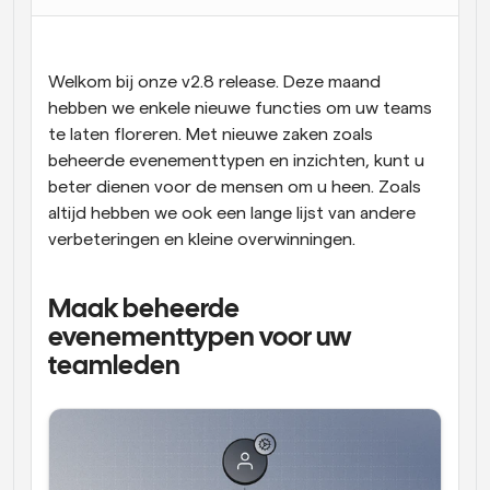
Workflow
Automatiseer planning en herinneringen
Welkom bij onze v2.8 release. Deze maand 
hebben we enkele nieuwe functies om uw teams 
Blog
te laten floreren. Met nieuwe zaken zoals 
Blijf op de hoogte van het laatste nieuws en updates
Supercharged planning met AI-gestuurde 
beheerde evenementtypen en inzichten, kunt u 
oproepen
beter dienen voor de mensen om u heen. Zoals 
Instant Vergaderingen
altijd hebben we ook een lange lijst van andere 
Ontmoet cliënten binnen enkele minuten
verbeteringen en kleine overwinningen.
Dynamische Groep Links
Boek naadloos vergaderingen met meerdere mensen
Maak beheerde 
evenementtypen voor uw 
Webhooks
teamleden
Ontvang een melding wanneer er iets gebeurt