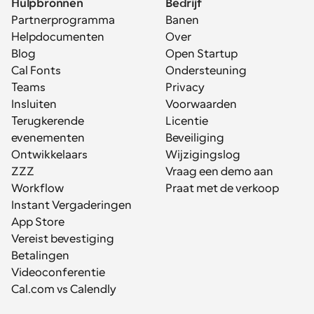
Hulpbronnen
Bedrijf
Partnerprogramma
Banen
Helpdocumenten
Over
Blog
Open Startup
Cal Fonts
Ondersteuning
Teams
Privacy
Insluiten
Voorwaarden
Terugkerende 
Licentie
evenementen
Beveiliging
Ontwikkelaars
Wijzigingslog
ZZZ
Vraag een demo aan
Workflow
Praat met de verkoop
Instant Vergaderingen
App Store
Vereist bevestiging
Betalingen
Videoconferentie
Cal.com vs Calendly