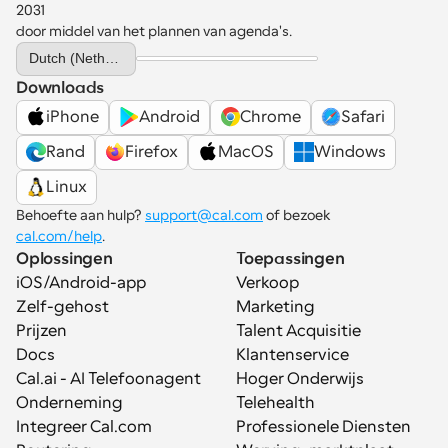
2031 
door middel van het plannen van agenda's.
Select Language
Dutch (Netherlands)
Downloads
iPhone
Android
Chrome
Safari
Rand
Firefox
MacOS
Windows
Linux
Behoefte aan hulp? 
support@cal.com
 of bezoek 
cal.com/help
.
Oplossingen
Toepassingen
iOS/Android-app
Verkoop
Zelf-gehost
Marketing
Prijzen
Talent Acquisitie
Docs
Klantenservice
Cal.ai - AI Telefoonagent
Hoger Onderwijs
Onderneming
Telehealth
Integreer Cal.com
Professionele Diensten