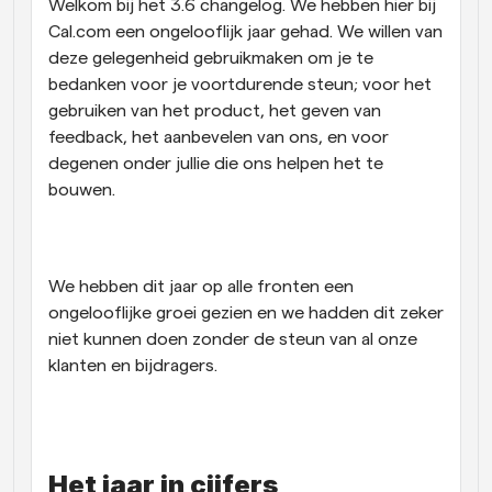
Welkom bij het 3.6 changelog. We hebben hier bij 
Cal.com een ongelooflijk jaar gehad. We willen van 
Workflow
Automatiseer planning en herinneringen
deze gelegenheid gebruikmaken om je te 
bedanken voor je voortdurende steun; voor het 
gebruiken van het product, het geven van 
Blog
Blijf op de hoogte van het laatste nieuws en updates
feedback, het aanbevelen van ons, en voor 
Supercharged planning met AI-gestuurde 
degenen onder jullie die ons helpen het te 
oproepen
bouwen.
Instant Vergaderingen
Ontmoet cliënten binnen enkele minuten
Dynamische Groep Links
We hebben dit jaar op alle fronten een 
Boek naadloos vergaderingen met meerdere mensen
ongelooflijke groei gezien en we hadden dit zeker 
niet kunnen doen zonder de steun van al onze 
Webhooks
klanten en bijdragers.
Ontvang een melding wanneer er iets gebeurt
Het jaar in cijfers