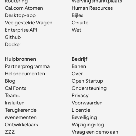
Routering
Wervingsmarktplaats
Cal.com Atomen
Human Resources
Desktop-app
Bijles
Veelgestelde Vragen
C-suite
Enterprise API
Wet
Github
Docker
Hulpbronnen
Bedrijf
Partnerprogramma
Banen
Helpdocumenten
Over
Blog
Open Startup
Cal Fonts
Ondersteuning
Teams
Privacy
Insluiten
Voorwaarden
Terugkerende 
Licentie
evenementen
Beveiliging
Ontwikkelaars
Wijzigingslog
ZZZ
Vraag een demo aan