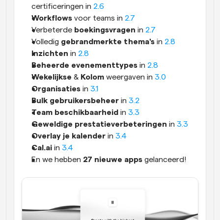
certificeringen in 
2.6
Workflows
 voor teams in 
2.7
Verbeterde 
boekingsvragen
 in 
2.7
Volledig 
gebrandmerkte thema's
 in 
2.8
Inzichten
 in 
2.8
Beheerde evenementtypes
 in 
2.8
Wekelijkse
 & 
Kolom
 weergaven in 
3.0
Organisaties
 in 
3.1
Bulk gebruikersbeheer
 in 
3.2
Team beschikbaarheid
 in 
3.3
Geweldige prestatieverbeteringen
 in 
3.3
Overlay je kalender
 in 
3.4
Cal.ai
 in 
3.4
En we hebben 
27 nieuwe apps
 gelanceerd!