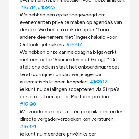
#16614
,
#16923
We hebben een optie toegevoegd om 
evenementen privé te maken op agenda's van 
derden. We hebben ook de optie “Toon 
andere deelnemers niet” ingeschakeld voor 
Outlook-gebruikers. 
#16817
We hebben onze aanmeldpagina bijgewerkt 
met een optie “Aanmelden met Google”. Dit 
stelt ons ook in staat het onboardingproces 
te stroomlijnen omdat we je agenda 
automatisch kunnen koppelen. 
#16802
Je kunt nu betalingen accepteren via Stripe’s 
connect-atom op ons Platform-product. 
#16190
We voorkomen nu dat één gebruiker meerdere 
directe vergaderverzoeken kan versturen. 
#16881
Je kunt nu meerdere privélinks per 