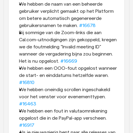
We hebben de naam van een beheerde 
gebruiker verplicht gemaakt op het Platform 
om betere automatisch gegenereerde 
gebruikersnamen te maken. 
#16678
Bij sommige van de Zoom-links die aan 
Cal.com-uitnodigingen zijn gekoppeld, kregen 
we de foutmelding “Invalid meeting ID” 
wanneer de vergadering bijna zou beginnen. 
Het is nu opgelost. 
#16669
We hebben een OOO-fout opgelost wanneer 
de start- en einddatums hetzelfde waren. 
#16810
We hebben oneindig scrollen ingeschakeld 
voor het venster voor evenementtypen. 
#16463
We hebben een fout in valutaomrekening 
opgelost die in de PayPal-app verscheen. 
#16917
Als je nieuwsgierig bent naar alle releases van 