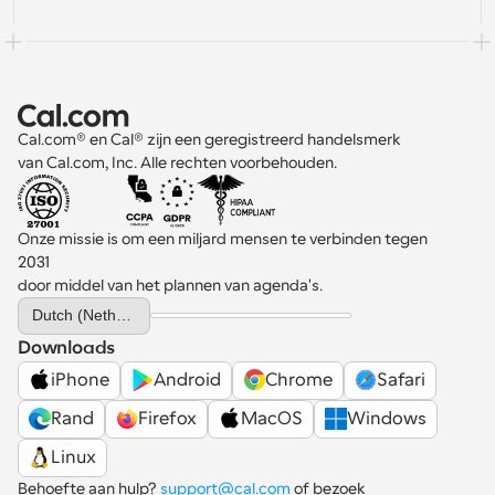
Cal.com® en Cal® zijn een geregistreerd handelsmerk 
van Cal.com, Inc. Alle rechten voorbehouden.
Onze missie is om een miljard mensen te verbinden tegen 
2031 
door middel van het plannen van agenda's.
Select Language
Dutch (Netherlands)
Downloads
iPhone
Android
Chrome
Safari
Rand
Firefox
MacOS
Windows
Linux
Behoefte aan hulp? 
support@cal.com
 of bezoek 