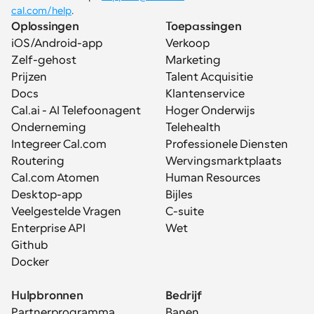
cal.com/help
.
Oplossingen
Toepassingen
iOS/Android-app
Verkoop
Zelf-gehost
Marketing
Prijzen
Talent Acquisitie
Docs
Klantenservice
Cal.ai - AI Telefoonagent
Hoger Onderwijs
Onderneming
Telehealth
Integreer Cal.com
Professionele Diensten
Routering
Wervingsmarktplaats
Cal.com Atomen
Human Resources
Desktop-app
Bijles
Veelgestelde Vragen
C-suite
Enterprise API
Wet
Github
Docker
Hulpbronnen
Bedrijf
Partnerprogramma
Banen