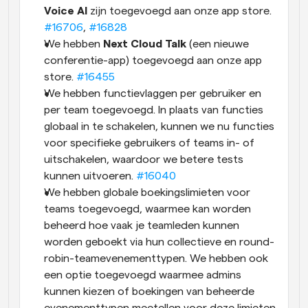
Voice AI
 zijn toegevoegd aan onze app store. 
#16706
, 
#16828
We hebben 
Next Cloud Talk
 (een nieuwe 
conferentie-app) toegevoegd aan onze app 
store. 
#16455
We hebben functievlaggen per gebruiker en 
per team toegevoegd. In plaats van functies 
globaal in te schakelen, kunnen we nu functies 
voor specifieke gebruikers of teams in- of 
uitschakelen, waardoor we betere tests 
kunnen uitvoeren. 
#16040
We hebben globale boekingslimieten voor 
teams toegevoegd, waarmee kan worden 
beheerd hoe vaak je teamleden kunnen 
worden geboekt via hun collectieve en round-
robin-teamevenementtypen. We hebben ook 
een optie toegevoegd waarmee admins 
kunnen kiezen of boekingen van beheerde 
evenementtypen meetellen voor deze limieten. 