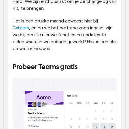
Hallo! We zijn enthousiast om je de changelog van 
4.6 te brengen.
Workflow
Automatiseer planning en herinneringen
Het is een drukke maand geweest hier bij 
Cal.com
, en nu we het herfstseizoen ingaan, zijn 
Blog
we blij om alle nieuwe functies en updates te 
Blijf op de hoogte van het laatste nieuws en updates
Supercharged planning met AI-gestuurde 
delen waaraan we hebben gewerkt! Hier is een blik 
oproepen
op wat er nieuw is.
Instant Vergaderingen
Ontmoet cliënten binnen enkele minuten
Probeer Teams gratis
Dynamische Groep Links
Boek naadloos vergaderingen met meerdere mensen
Webhooks
Ontvang een melding wanneer er iets gebeurt