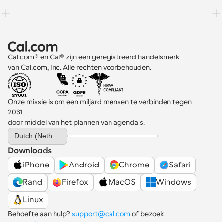
Cal.com® en Cal® zijn een geregistreerd handelsmerk 
van Cal.com, Inc. Alle rechten voorbehouden.
Onze missie is om een miljard mensen te verbinden tegen 
2031 
door middel van het plannen van agenda's.
Select Language
Dutch (Netherlands)
Downloads
iPhone
Android
Chrome
Safari
Rand
Firefox
MacOS
Windows
Linux
Behoefte aan hulp? 
support@cal.com
 of bezoek 