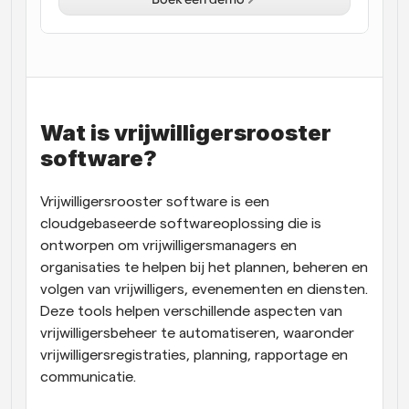
Workflow
Automatiseer planning en herinneringen
Blog
Blijf op de hoogte van het laatste nieuws en updates
Supercharged planning met AI-gestuurde 
Wat is vrijwilligersrooster 
oproepen
software?
Instant Vergaderingen
Ontmoet cliënten binnen enkele minuten
Vrijwilligersrooster software is een 
cloudgebaseerde softwareoplossing die is 
Dynamische Groep Links
Boek naadloos vergaderingen met meerdere mensen
ontworpen om vrijwilligersmanagers en 
organisaties te helpen bij het plannen, beheren en 
volgen van vrijwilligers, evenementen en diensten. 
Webhooks
Ontvang een melding wanneer er iets gebeurt
Deze tools helpen verschillende aspecten van 
vrijwilligersbeheer te automatiseren, waaronder 
vrijwilligersregistraties, planning, rapportage en 
communicatie.