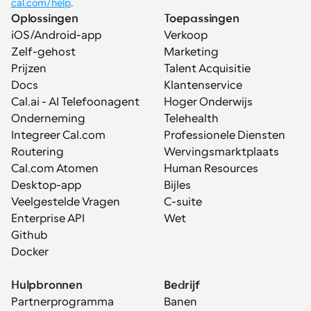
cal.com/help
.
Oplossingen
Toepassingen
iOS/Android-app
Verkoop
Zelf-gehost
Marketing
Prijzen
Talent Acquisitie
Docs
Klantenservice
Cal.ai - AI Telefoonagent
Hoger Onderwijs
Onderneming
Telehealth
Integreer Cal.com
Professionele Diensten
Routering
Wervingsmarktplaats
Cal.com Atomen
Human Resources
Desktop-app
Bijles
Veelgestelde Vragen
C-suite
Enterprise API
Wet
Github
Docker
Hulpbronnen
Bedrijf
Partnerprogramma
Banen