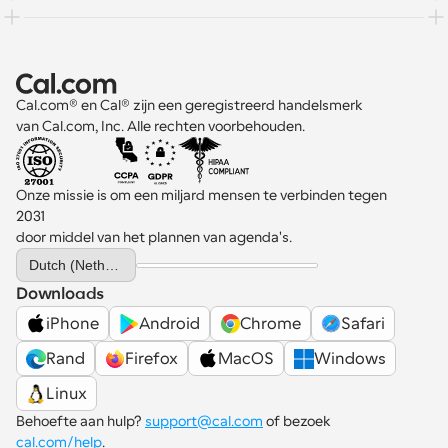
Cal.com® en Cal® zijn een geregistreerd handelsmerk 
van Cal.com, Inc. Alle rechten voorbehouden.
Onze missie is om een miljard mensen te verbinden tegen 
2031 
door middel van het plannen van agenda's.
Select Language
Dutch (Netherlands)
Downloads
iPhone
Android
Chrome
Safari
Rand
Firefox
MacOS
Windows
Linux
Behoefte aan hulp? 
support@cal.com
 of bezoek 
cal.com/help
.