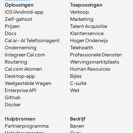
Oplossingen
Toepassingen
iOS/Android-app
Verkoop
Zelf-gehost
Marketing
Prijzen
Talent Acquisitie
Docs
Klantenservice
Cal.ai - AI Telefoonagent
Hoger Onderwijs
Onderneming
Telehealth
Integreer Cal.com
Professionele Diensten
Routering
Wervingsmarktplaats
Cal.com Atomen
Human Resources
Desktop-app
Bijles
Veelgestelde Vragen
C-suite
Enterprise API
Wet
Github
Docker
Hulpbronnen
Bedrijf
Partnerprogramma
Banen