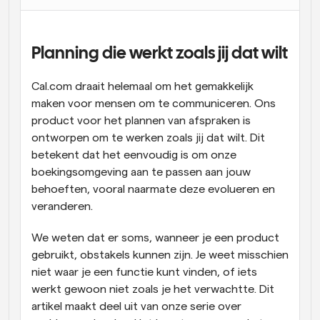
Workflow
Automatiseer planning en herinneringen
Planning die werkt zoals jij dat wilt
Blog
Cal.com draait helemaal om het gemakkelijk 
Blijf op de hoogte van het laatste nieuws en updates
Supercharged planning met AI-gestuurde 
maken voor mensen om te communiceren. Ons 
oproepen
product voor het plannen van afspraken is 
Instant Vergaderingen
ontworpen om te werken zoals jij dat wilt. Dit 
Ontmoet cliënten binnen enkele minuten
betekent dat het eenvoudig is om onze 
boekingsomgeving aan te passen aan jouw 
Dynamische Groep Links
behoeften, vooral naarmate deze evolueren en 
Boek naadloos vergaderingen met meerdere mensen
veranderen.
Webhooks
We weten dat er soms, wanneer je een product 
Ontvang een melding wanneer er iets gebeurt
gebruikt, obstakels kunnen zijn. Je weet misschien 
niet waar je een functie kunt vinden, of iets 
werkt gewoon niet zoals je het verwachtte. Dit 
artikel maakt deel uit van onze serie over 