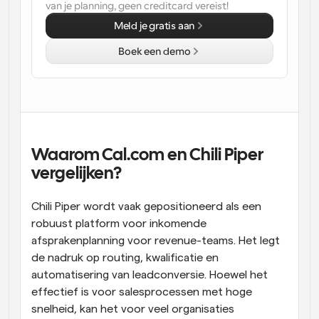
van je planning, geen creditcard vereist!
Workflow
Meld je gratis aan
Automatiseer planning en herinneringen
Boek een demo
Blog
Blijf op de hoogte van het laatste nieuws en updates
Supercharged planning met AI-gestuurde 
oproepen
Instant Vergaderingen
Ontmoet cliënten binnen enkele minuten
Waarom Cal.com en Chili Piper 
vergelijken?
Dynamische Groep Links
Boek naadloos vergaderingen met meerdere mensen
Chili Piper wordt vaak gepositioneerd als een 
robuust platform voor inkomende 
Webhooks
afsprakenplanning voor revenue-teams. Het legt 
Ontvang een melding wanneer er iets gebeurt
de nadruk op routing, kwalificatie en 
automatisering van leadconversie. Hoewel het 
effectief is voor salesprocessen met hoge 
snelheid, kan het voor veel organisaties 