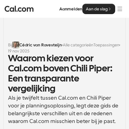
Aanmelden
Aan de slag
Oplossingen
Oplossingen
Bij
Cédric van Ravesteijn
Alle categorieën
Toepassingen
19 nov 2025
Op teamgrootte
Enterprise
Waarom kiezen voor 
Voor individuen
Cal.com boven Chili Piper: 
Persoonlijke planning eenvoudig gemaakt
Cal.ai
Een transparante 
Voor Teams
vergelijking
Samenwerkingsplanning voor groepen
Ontwikkelaar
Als je twijfelt tussen Cal.com en Chili Piper 
Voor organisaties
voor je planningsoplossing, legt deze gids de 
Ontwikkelaarsdocumentatie
Hulpbronnen
Grotere teamsplanning voor meer controle en 
Documentatie voor het Cal.com-platform
beveiliging
belangrijkste verschillen uit en de redenen 
Lettertype: Cal Sans UI & tekst
waarom Cal.com misschien beter bij je past.
Prijzen
Voor ondernemingen
Ons eigen variabele lettertype voor 
API