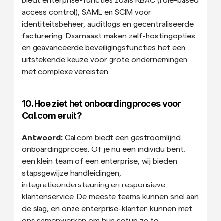
biedt enterprise-functies zoals RBAC (role-based 
access control), SAML en SCIM voor 
identiteitsbeheer, auditlogs en gecentraliseerde 
facturering. Daarnaast maken zelf-hostingopties 
en geavanceerde beveiligingsfuncties het een 
uitstekende keuze voor grote ondernemingen 
met complexe vereisten.
10. Hoe ziet het onboardingproces voor 
Cal.com eruit?
Antwoord:
 Cal.com biedt een gestroomlijnd 
onboardingproces. Of je nu een individu bent, 
een klein team of een enterprise, wij bieden 
stapsgewijze handleidingen, 
integratieondersteuning en responsieve 
klantenservice. De meeste teams kunnen snel aan 
de slag, en onze enterprise-klanten kunnen met 
ons samenwerken om hun setup zo te 