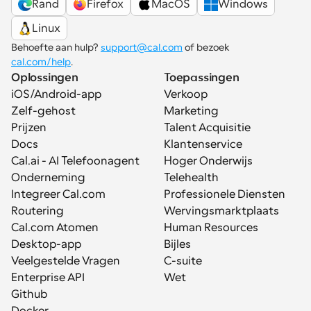
Rand
Firefox
MacOS
Windows
Linux
Behoefte aan hulp? 
support@cal.com
 of bezoek 
cal.com/help
.
Oplossingen
Toepassingen
iOS/Android-app
Verkoop
Zelf-gehost
Marketing
Prijzen
Talent Acquisitie
Docs
Klantenservice
Cal.ai - AI Telefoonagent
Hoger Onderwijs
Onderneming
Telehealth
Integreer Cal.com
Professionele Diensten
Routering
Wervingsmarktplaats
Cal.com Atomen
Human Resources
Desktop-app
Bijles
Veelgestelde Vragen
C-suite
Enterprise API
Wet
Github