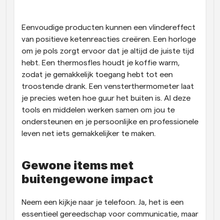
Workflow
Automatiseer planning en herinneringen
Eenvoudige producten kunnen een vlindereffect 
van positieve ketenreacties creëren. Een horloge 
om je pols zorgt ervoor dat je altijd de juiste tijd 
Blog
Blijf op de hoogte van het laatste nieuws en updates
hebt. Een thermosfles houdt je koffie warm, 
Supercharged planning met AI-gestuurde 
zodat je gemakkelijk toegang hebt tot een 
oproepen
troostende drank. Een vensterthermometer laat 
Instant Vergaderingen
Ontmoet cliënten binnen enkele minuten
je precies weten hoe guur het buiten is. Al deze 
tools en middelen werken samen om jou te 
ondersteunen en je persoonlijke en professionele 
Dynamische Groep Links
Boek naadloos vergaderingen met meerdere mensen
leven net iets gemakkelijker te maken.
Webhooks
Gewone items met 
Ontvang een melding wanneer er iets gebeurt
buitengewone impact
Neem een kijkje naar je telefoon. Ja, het is een 
essentieel gereedschap voor communicatie, maar 