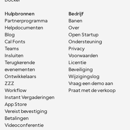
Docker
Hulpbronnen
Bedrijf
Partnerprogramma
Banen
Helpdocumenten
Over
Blog
Open Startup
Cal Fonts
Ondersteuning
Teams
Privacy
Insluiten
Voorwaarden
Terugkerende 
Licentie
evenementen
Beveiliging
Ontwikkelaars
Wijzigingslog
ZZZ
Vraag een demo aan
Workflow
Praat met de verkoop
Instant Vergaderingen
App Store
Vereist bevestiging
Betalingen
Videoconferentie