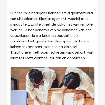
Workflow
Automatiseer planning en herinneringen
Succesvolle bedrijven hebben altijd geprofiteerd 
van uitstekende tijdmanagement, waarbij elke 
minuut telt. Echter, met de opkomst van remote 
Blog
Blijf op de hoogte van het laatste nieuws en updates
werken, is het beheren van de schema's van een 
Supercharged planning met AI-gestuurde 
uiteenlopende werknemerspopulatie een 
oproepen
complexe taak geworden. Hier speelt de beste 
Instant Vergaderingen
Ontmoet cliënten binnen enkele minuten
kalender voor bedrijven een cruciale rol. 
Traditionele methoden schieten vaak tekort, wat 
leidt tot inefficiënties, fouten en conflicten.
Dynamische Groep Links
Boek naadloos vergaderingen met meerdere mensen
Webhooks
Ontvang een melding wanneer er iets gebeurt