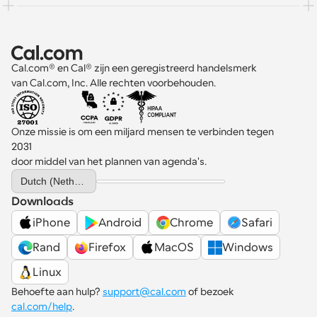
Cal.com® en Cal® zijn een geregistreerd handelsmerk 
van Cal.com, Inc. Alle rechten voorbehouden.
Onze missie is om een miljard mensen te verbinden tegen 
2031 
door middel van het plannen van agenda's.
Select Language
Dutch (Netherlands)
Downloads
iPhone
Android
Chrome
Safari
Rand
Firefox
MacOS
Windows
Linux
Behoefte aan hulp? 
support@cal.com
 of bezoek 
cal.com/help
.