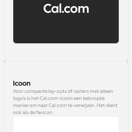
Download
Downloaden
Icoon
Voor compacte lay-outs of rasters met alleen 
logo's is het Cal.com-icoon een beknopte 
manier om naar Cal.com te verwijzen. Het dient 
ook als de favicon.