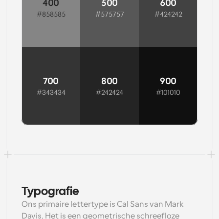
400
500
600
#858585
#575757
#424242
Copy
Copy
Copy
700
800
900
#343434
#242424
#101010
Copy
Copy
Copy
Typografie
Ons primaire lettertype is Cal Sans van Mark 
Davis. Het is een geometrische schreefloze 