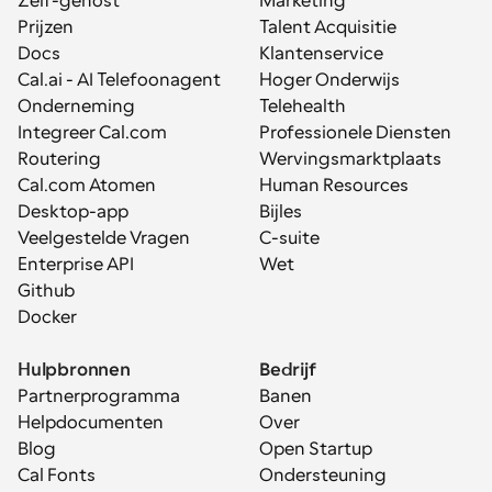
Zelf-gehost
Marketing
Prijzen
Talent Acquisitie
Docs
Klantenservice
Cal.ai - AI Telefoonagent
Hoger Onderwijs
Onderneming
Telehealth
Integreer Cal.com
Professionele Diensten
Routering
Wervingsmarktplaats
Cal.com Atomen
Human Resources
Desktop-app
Bijles
Veelgestelde Vragen
C-suite
Enterprise API
Wet
Github
Docker
Hulpbronnen
Bedrijf
Partnerprogramma
Banen
Helpdocumenten
Over
Blog
Open Startup
Cal Fonts
Ondersteuning