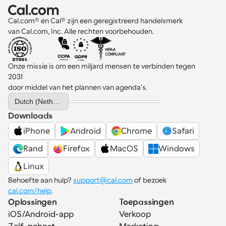
Cal.com® en Cal® zijn een geregistreerd handelsmerk 
van Cal.com, Inc. Alle rechten voorbehouden.
Onze missie is om een miljard mensen te verbinden tegen 
2031 
door middel van het plannen van agenda's.
Select Language
Dutch (Netherlands)
Downloads
iPhone
Android
Chrome
Safari
Rand
Firefox
MacOS
Windows
Linux
Behoefte aan hulp? 
support@cal.com
 of bezoek 
cal.com/help
.
Oplossingen
Toepassingen
iOS/Android-app
Verkoop