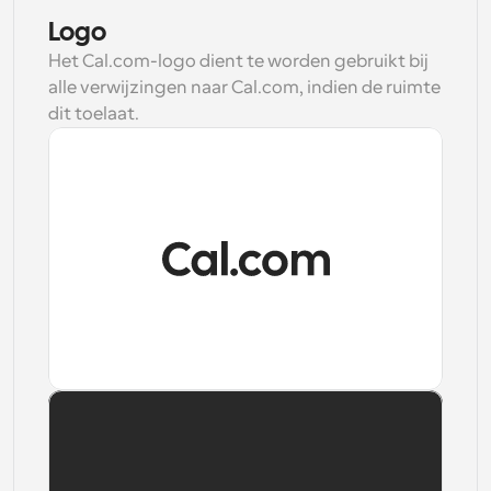
Logo
Workflow
Automatiseer planning en herinneringen
Het Cal.com-logo dient te worden gebruikt bij 
alle verwijzingen naar Cal.com, indien de ruimte 
dit toelaat.
Blog
Blijf op de hoogte van het laatste nieuws en updates
Supercharged planning met AI-gestuurde 
oproepen
Instant Vergaderingen
Ontmoet cliënten binnen enkele minuten
Download
Dynamische Groep Links
Boek naadloos vergaderingen met meerdere mensen
Webhooks
Ontvang een melding wanneer er iets gebeurt
Downloaden