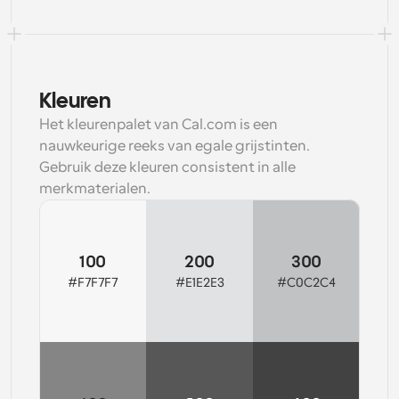
Kleuren
Het kleurenpalet van Cal.com is een 
nauwkeurige reeks van egale grijstinten. 
Gebruik deze kleuren consistent in alle 
merkmaterialen.
100
200
300
#F7F7F7
#E1E2E3
#C0C2C4
Copy
Copy
Copy