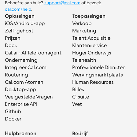
Behoefte aan hulp? 
support@cal.com
 of bezoek 
cal.com/help
.
Oplossingen
Toepassingen
iOS/Android-app
Verkoop
Zelf-gehost
Marketing
Prijzen
Talent Acquisitie
Docs
Klantenservice
Cal.ai - AI Telefoonagent
Hoger Onderwijs
Onderneming
Telehealth
Integreer Cal.com
Professionele Diensten
Routering
Wervingsmarktplaats
Cal.com Atomen
Human Resources
Desktop-app
Bijles
Veelgestelde Vragen
C-suite
Enterprise API
Wet
Github
Docker
Hulpbronnen
Bedrijf