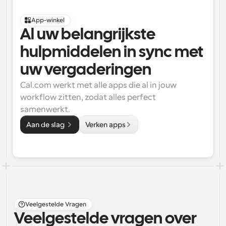
App-winkel
Al uw belangrijkste 
hulpmiddelen in sync met 
uw vergaderingen
Cal.com werkt met alle apps die al in jouw 
workflow zitten, zodat alles perfect 
samenwerkt.
Aan de slag 
Verken apps
Veelgestelde Vragen
Veelgestelde vragen over