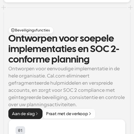
Beveiligingsfuncties
Ontworpen voor soepele 
implementaties en SOC 2-
conforme planning
Ontworpen voor eenvoudige implementatie in de 
hele organisatie. Cal.com elimineert 
gefragmenteerde hulpmiddelen en verspreide 
accounts, en zorgt voor 
SOC 2 compliance
 met 
geïntegreerde beveiliging, consistentie en controle 
over uw planningsactiviteiten.
Aan de slag
Praat met de verkoop
01