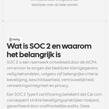
bedrijven over de hele wereld
Workflow
Automatiseer planning en herinneringen
Blog
Blijf op de hoogte van het laatste nieuws en updates
Supercharged planning met AI-gestuurde 
oproepen
Veilig
Instant Vergaderingen
Wat is SOC 2 en waarom 
Ontmoet cliënten binnen enkele minuten
het belangrijk is
Dynamische Groep Links
SOC 2
 is een raamwerk ontwikkeld door de AICPA 
Boek naadloos vergaderingen met meerdere mensen
om ervoor te zorgen dat bedrijven klantgegevens 
veilig behandelen, volgens vijf belangrijke criteria: 
Webhooks
beveiliging, beschikbaarheid, vertrouwelijkheid, 
Ontvang een melding wanneer er iets gebeurt
verwerkingsintegriteit en privacy.
Een 
SOC 2 Type II
 certificering betekent dat Cal.com 
consequent strikte beveiligingspraktijken toepast, 
geverifieerd door onafhankelijke audits. Deze 