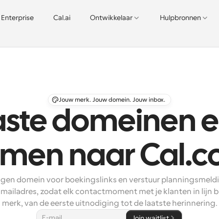
Enterprise
Cal.ai
Ontwikkelaar
Hulpbronnen
Jouw merk. Jouw domein. Jouw inbox.
te domeinen e
men naar Cal.
eigen domein voor boekingslinks en verstuur planningsmeld
-mailadres, zodat elk contactmoment met je klanten in lijn bli
merk, van de eerste uitnodiging tot de laatste herinnering.
Join waitlist