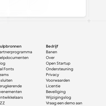
ulpbronnen
Bedrijf
artnerprogramma
Banen
elpdocumenten
Over
log
Open Startup
al Fonts
Ondersteuning
eams
Privacy
nsluiten
Voorwaarden
erugkerende 
Licentie
venementen
Beveiliging
ntwikkelaars
Wijzigingslog
ZZ
Vraag een demo aan