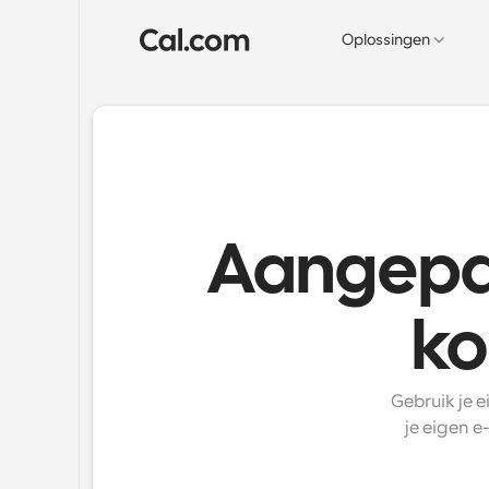
Oplossingen
Aangepas
ko
Gebruik je 
je eigen e