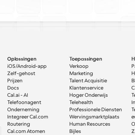
Oplossingen
Toepassingen
H
iOS/Android-app
Verkoop
P
Zelf-gehost
Marketing
H
Prijzen
Talent Acquisitie
B
Docs
Klantenservice
C
Cal.ai - AI 
Hoger Onderwijs
T
Telefoonagent
Telehealth
I
Onderneming
Professionele Diensten
T
Integreer Cal.com
Wervingsmarktplaats
e
Routering
Human Resources
O
Cal.com Atomen
Bijles
Z