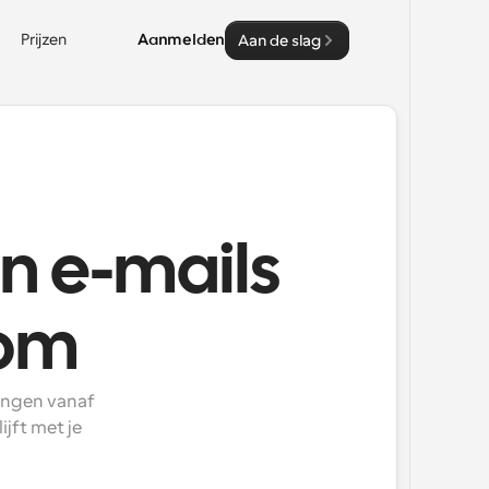
Prijzen
Aanmelden
Aan de slag
n e-mails
com
ingen vanaf 
jft met je 