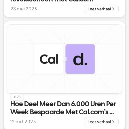
23 mei 2025
Lees verhaal
HRS
Hoe Deel Meer Dan 6.000 Uren Per 
Week Bespaarde Met Cal.com’s 
Aangepaste Planningsoplossing
12 mrt 2025
Lees verhaal