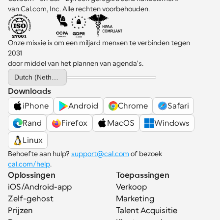
van Cal.com, Inc. Alle rechten voorbehouden.
Onze missie is om een miljard mensen te verbinden tegen 
2031 
door middel van het plannen van agenda's.
Select Language
Dutch (Netherlands)
Downloads
iPhone
Android
Chrome
Safari
Rand
Firefox
MacOS
Windows
Linux
Behoefte aan hulp? 
support@cal.com
 of bezoek 
cal.com/help
.
Oplossingen
Toepassingen
iOS/Android-app
Verkoop
Zelf-gehost
Marketing
Prijzen
Talent Acquisitie