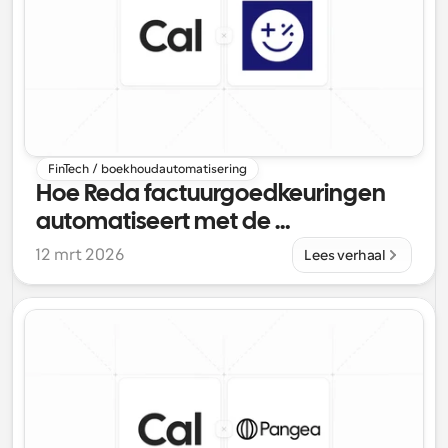
FinTech / boekhoudautomatisering
Hoe Reda factuurgoedkeuringen 
automatiseert met de 
planningsinfrastructuur van 
12 mrt 2026
Lees verhaal
Cal.com