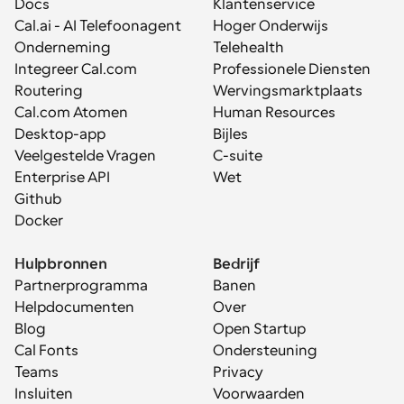
Docs
Klantenservice
Cal.ai - AI Telefoonagent
Hoger Onderwijs
Onderneming
Telehealth
Integreer Cal.com
Professionele Diensten
Routering
Wervingsmarktplaats
Cal.com Atomen
Human Resources
Desktop-app
Bijles
Veelgestelde Vragen
C-suite
Enterprise API
Wet
Github
Docker
Hulpbronnen
Bedrijf
Partnerprogramma
Banen
Helpdocumenten
Over
Blog
Open Startup
Cal Fonts
Ondersteuning
Teams
Privacy
Insluiten
Voorwaarden