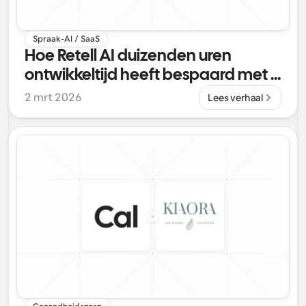
Spraak-AI / SaaS
Hoe Retell AI duizenden uren 
ontwikkeltijd heeft bespaard met 
Cal.com
2 mrt 2026
Lees verhaal