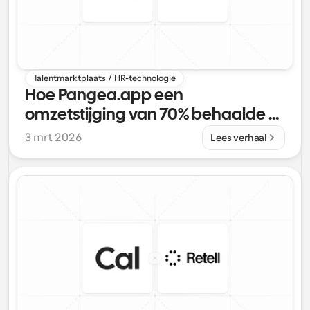
Talentmarktplaats / HR-technologie
Hoe Pangea.app een 
omzetstijging van 70% behaalde 
met de planningsoplossing van 
3 mrt 2026
Lees verhaal
Cal.com