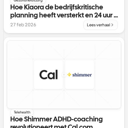
Gezondheidszorg
Hoe Kiaora de bedrijfskritische 
planning heeft versterkt en 24 uur 
per maand heeft bespaard met 
27 feb 2026
Lees verhaal
Cal.com
Telehealth
Hoe Shimmer ADHD-coaching 
revolutioneert met Cal.com