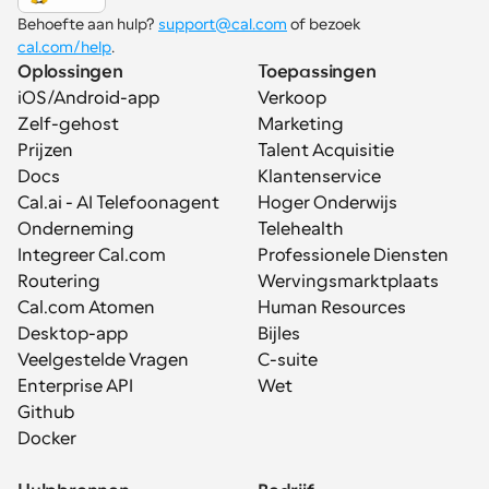
Behoefte aan hulp? 
support@cal.com
 of bezoek 
cal.com/help
.
Oplossingen
Toepassingen
iOS/Android-app
Verkoop
Zelf-gehost
Marketing
Prijzen
Talent Acquisitie
Docs
Klantenservice
Cal.ai - AI Telefoonagent
Hoger Onderwijs
Onderneming
Telehealth
Integreer Cal.com
Professionele Diensten
Routering
Wervingsmarktplaats
Cal.com Atomen
Human Resources
Desktop-app
Bijles
Veelgestelde Vragen
C-suite
Enterprise API
Wet
Github
Docker