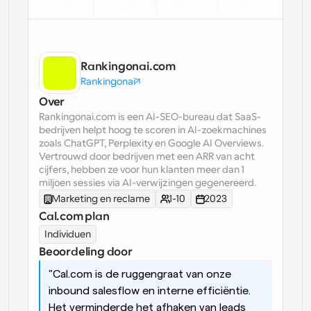
Workflow
Automatiseer planning en herinneringen
Rankingonai.com
Blog
Rankingonai
Blijf op de hoogte van het laatste nieuws en updates
Supercharged planning met AI-gestuurde 
Over
oproepen
Rankingonai.com is een AI-SEO-bureau dat SaaS-
Instant Vergaderingen
bedrijven helpt hoog te scoren in AI-zoekmachines 
Ontmoet cliënten binnen enkele minuten
zoals ChatGPT, Perplexity en Google AI Overviews. 
Vertrouwd door bedrijven met een ARR van acht 
cijfers, hebben ze voor hun klanten meer dan 1 
Dynamische Groep Links
miljoen sessies via AI-verwijzingen gegenereerd.
Boek naadloos vergaderingen met meerdere mensen
Marketing en reclame
1-10
2023
Cal.com plan
Webhooks
Individuen
Ontvang een melding wanneer er iets gebeurt
Beoordeling door
"Cal.com is de ruggengraat van onze 
inbound salesflow en interne efficiëntie. 
Het verminderde het afhaken van leads 