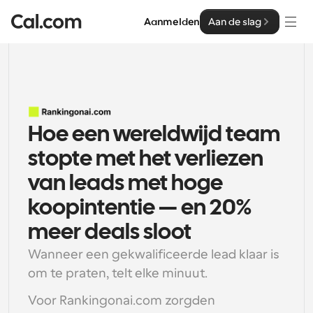
Aanmelden
Aan de slag
Oplossingen
Oplossingen
Op teamgrootte
Hoe een wereldwijd team 
Enterprise
Voor individuen
stopte met het verliezen 
Persoonlijke planning eenvoudig gemaakt
Cal.ai
van leads met hoge 
Voor Teams
koopintentie — en 20% 
Samenwerkingsplanning voor groepen
Ontwikkelaar
meer deals sloot
Voor organisaties
Wanneer een gekwalificeerde lead klaar is 
Ontwikkelaarsdocumentatie
Hulpbronnen
Grotere teamsplanning voor meer controle en 
Documentatie voor het Cal.com-platform
om te praten, telt elke minuut.
beveiliging
Lettertype: Cal Sans UI & tekst
Prijzen
Voor Rankingonai.com zorgden 
Voor ondernemingen
Ons eigen variabele lettertype voor 
API