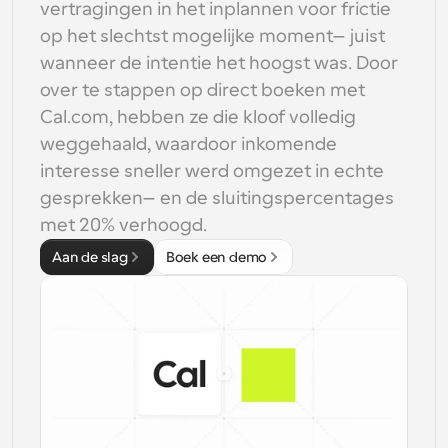
gebruikersinterfaceontwerp
Enterprise-niveau planningsoplossingen
vertragingen in het inplannen voor frictie 
Bouw je eigen integraties met onze openbare API
op het slechtst mogelijke moment—juist 
Met 
App Store
Planningscomponenten
gebruiksdoe
wanneer de intentie het hoogst was. Door 
Integreer met je favoriete apps
l
Gebruik onze react-atomen om planning aan uw app 
over te stappen op direct boeken met 
toe te voegen
Werven
Ondersteuning
Cal.com, hebben ze die kloof volledig 
Collectieve Evenementen
OAuth-client aanmaken
Plan evenementen met meerdere deelnemers
weggehaald, waardoor inkomende 
Integreer Cal.com met behulp van OAuth
interesse sneller werd omgezet in echte 
Helpdocumenten
Verkoop
Gezondheidszorg
gesprekken—en de sluitingspercentages 
Moet je meer leren over ons systeem? Bekijk de 
hulpartikelen
met 20% verhoogd.
HR
Telehealth
Aan de slag
Boek een demo
Insluiten
Embed Cal.com in uw website
Onderwijs
Marketing
Buiten kantoor
Plan gemakkelijk tijd vrij
Probeer Cal.ai nu!
Betalingen
Accepteer betalingen voor boekingen