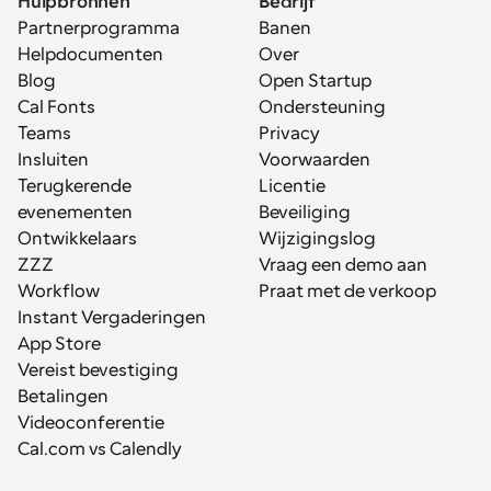
Hulpbronnen
Bedrijf
Partnerprogramma
Banen
Helpdocumenten
Over
Blog
Open Startup
Cal Fonts
Ondersteuning
Teams
Privacy
Insluiten
Voorwaarden
Terugkerende 
Licentie
evenementen
Beveiliging
Ontwikkelaars
Wijzigingslog
ZZZ
Vraag een demo aan
Workflow
Praat met de verkoop
Instant Vergaderingen
App Store
Vereist bevestiging
Betalingen
Videoconferentie
Cal.com vs Calendly