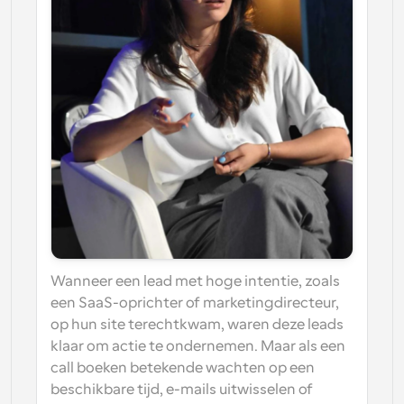
Wanneer een lead met hoge intentie, zoals 
een SaaS-oprichter of marketingdirecteur, 
op hun site terechtkwam, waren deze leads 
klaar om actie te ondernemen. Maar als een 
call boeken betekende wachten op een 
beschikbare tijd, e-mails uitwisselen of 