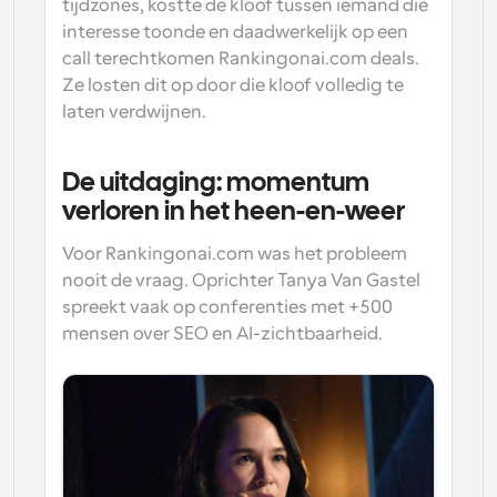
tijdzones, kostte de kloof tussen iemand die 
interesse toonde en daadwerkelijk op een 
call terechtkomen Rankingonai.com deals. 
Ze losten dit op door die kloof volledig te 
laten verdwijnen.
De uitdaging: momentum 
verloren in het heen-en-weer
Voor Rankingonai.com was het probleem 
nooit de vraag. Oprichter Tanya Van Gastel 
spreekt vaak op conferenties met +500 
mensen over SEO en AI-zichtbaarheid. 