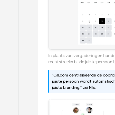
In plaats van vergaderingen handm
rechtstreeks bij de juiste persoon
“Cal.com centraliseerde de coördin
juiste persoon wordt automatisch 
juiste branding,” zei Nils. 