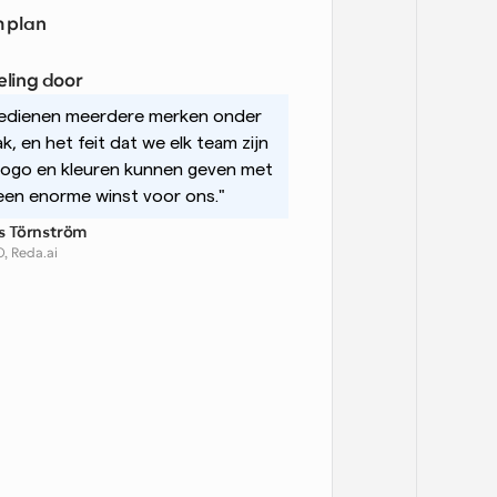
 plan
ling door
edienen meerdere merken onder 
k, en het feit dat we elk team zijn 
logo en kleuren kunnen geven met 
 een enorme winst voor ons."
ls Törnström
, Reda.ai