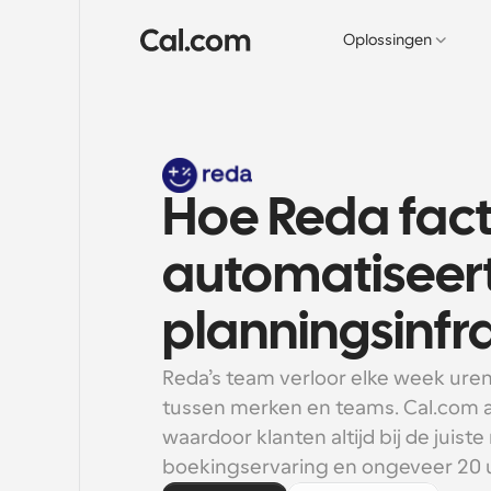
Oplossingen
Hoe Reda fac
automatiseert
planningsinfr
Reda’s team verloor elke week ure
tussen merken en teams. Cal.com a
waardoor klanten altijd bij de juis
boekingservaring en ongeveer 20 