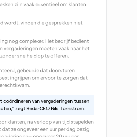
kken zijn vaak essentieel om klanten 
d wordt, vinden die gesprekken niet 
ng nog complexer. Het bedrijf bedient 
n vergaderingen moeten vaak naar het 
onder snelheid op te offeren. 
teerd, gebeurde dat doorsturen 
st ingrijpen om ervoor te zorgen dat 
 terechtkwam.
et coördineren van vergaderingen tussen 
acten,” zegt Reda-CEO Nils Törnström.
or klanten, na verloop van tijd stapelden 
t dat ze ongeveer een uur per dag bezig 
rgaderingen—ongeveer 20 uur per 