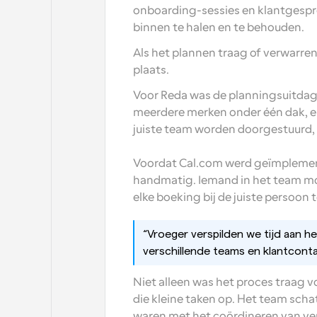
onboarding-sessies en klantgespre
binnen te halen en te behouden.
Als het plannen traag of verwarren
plaats.
Voor Reda was de planningsuitdagi
meerdere merken onder één dak, e
juiste team worden doorgestuurd, z
Voordat Cal.com werd geïmplemen
handmatig. Iemand in het team moe
elke boeking bij de juiste persoon
“Vroeger verspilden we tijd aan h
verschillende teams en klantcont
Niet alleen was het proces traag vo
die kleine taken op. Het team scha
waren met het coördineren van ve