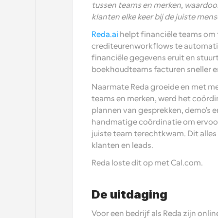
tussen teams en merken, waardoor
klanten elke keer bij de juiste men
Reda.ai 
helpt financiële teams om 
crediteurenworkflows te automatise
financiële gegevens eruit en stuur
boekhoudteams facturen sneller e
Naarmate Reda groeide en met mee
teams en merken, werd het coördi
plannen van gesprekken, demo's en
handmatige coördinatie om ervoor t
juiste team terechtkwam. Dit alle
klanten en leads.
Reda loste dit op met Cal.com.
De uitdaging
Voor een bedrijf als Reda zijn onl