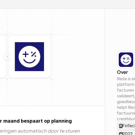
Over
Reda is 
platform
facturen 
valideert
goedkeur
helpt Re
factuurve
crediteu
r maand bespaart op planning
FinTe
ringen automatisch door te sturen 
2022