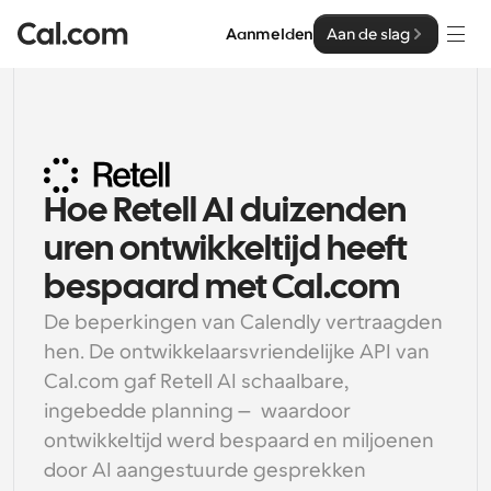
Aanmelden
Aan de slag
Oplossingen
Oplossingen
Op teamgrootte
Hoe Retell AI duizenden 
Enterprise
Voor individuen
uren ontwikkeltijd heeft 
Persoonlijke planning eenvoudig gemaakt
Cal.ai
bespaard met Cal.com
Voor Teams
De beperkingen van Calendly vertraagden 
Samenwerkingsplanning voor groepen
Ontwikkelaar
hen. De ontwikkelaarsvriendelijke API van 
Cal.com gaf Retell AI schaalbare, 
Voor organisaties
Ontwikkelaarsdocumentatie
Hulpbronnen
Grotere teamsplanning voor meer controle en 
ingebedde planning — waardoor 
Documentatie voor het Cal.com-platform
beveiliging
ontwikkeltijd werd bespaard en miljoenen 
Lettertype: Cal Sans UI & tekst
door AI aangestuurde gesprekken 
Prijzen
Voor ondernemingen
Ons eigen variabele lettertype voor 
API