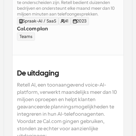
te onderscheiden zijn. Retell bedient duizenden 
bedrijven en ondersteunt elke maand meer dan 10 
Workflow
miljoen minuten aan telefoongesprekken.
Automatiseer planning en herinneringen
Spraak-AI / SaaS
41
2023
Cal.com plan
Blog
Teams
Blijf op de hoogte van het laatste nieuws en updates
Supercharged planning met AI-gestuurde 
oproepen
Instant Vergaderingen
Ontmoet cliënten binnen enkele minuten
De uitdaging
Dynamische Groep Links
Boek naadloos vergaderingen met meerdere mensen
Retell AI, een toonaangevend voice-AI-
platform, verwerkt maandelijks meer dan 10 
Webhooks
miljoen oproepen en helpt klanten 
Ontvang een melding wanneer er iets gebeurt
geavanceerde planningsmogelijkheden te 
integreren in hun AI-telefoonagenten. 
Voordat ze Cal.com gingen gebruiken, 
stonden ze echter voor aanzienlijke 