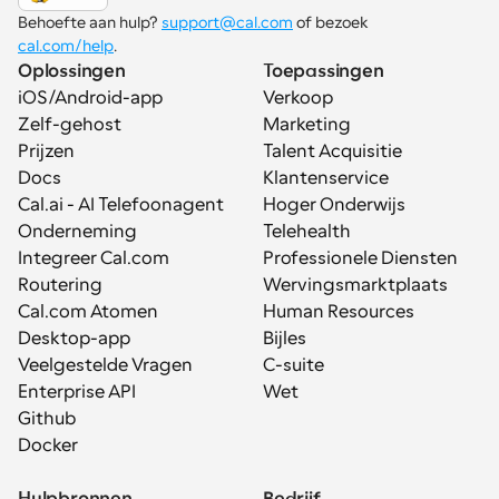
Behoefte aan hulp? 
support@cal.com
 of bezoek 
cal.com/help
.
Oplossingen
Toepassingen
iOS/Android-app
Verkoop
Zelf-gehost
Marketing
Prijzen
Talent Acquisitie
Docs
Klantenservice
Cal.ai - AI Telefoonagent
Hoger Onderwijs
Onderneming
Telehealth
Integreer Cal.com
Professionele Diensten
Routering
Wervingsmarktplaats
Cal.com Atomen
Human Resources
Desktop-app
Bijles
Veelgestelde Vragen
C-suite
Enterprise API
Wet
Github
Docker