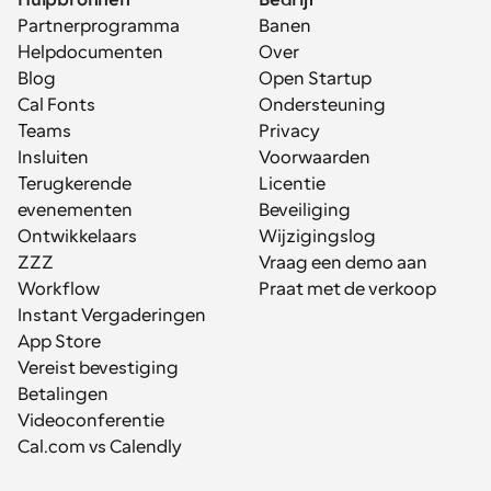
Hulpbronnen
Bedrijf
Partnerprogramma
Banen
Helpdocumenten
Over
Blog
Open Startup
Cal Fonts
Ondersteuning
Teams
Privacy
Insluiten
Voorwaarden
Terugkerende 
Licentie
evenementen
Beveiliging
Ontwikkelaars
Wijzigingslog
ZZZ
Vraag een demo aan
Workflow
Praat met de verkoop
Instant Vergaderingen
App Store
Vereist bevestiging
Betalingen
Videoconferentie
Cal.com vs Calendly