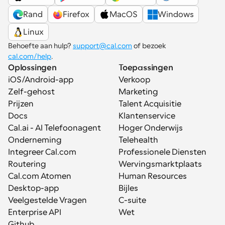
Rand
Firefox
MacOS
Windows
Linux
Behoefte aan hulp? 
support@cal.com
 of bezoek 
cal.com/help
.
Oplossingen
Toepassingen
iOS/Android-app
Verkoop
Zelf-gehost
Marketing
Prijzen
Talent Acquisitie
Docs
Klantenservice
Cal.ai - AI Telefoonagent
Hoger Onderwijs
Onderneming
Telehealth
Integreer Cal.com
Professionele Diensten
Routering
Wervingsmarktplaats
Cal.com Atomen
Human Resources
Desktop-app
Bijles
Veelgestelde Vragen
C-suite
Enterprise API
Wet
Github