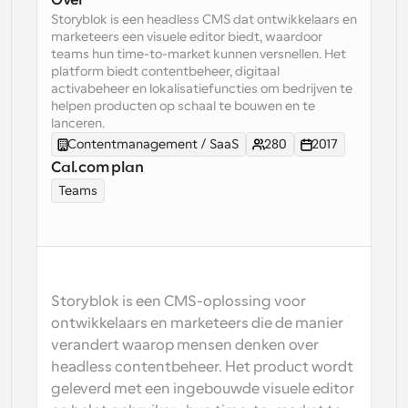
Over
Storyblok is een headless CMS dat ontwikkelaars en 
Workflow
marketeers een visuele editor biedt, waardoor 
Automatiseer planning en herinneringen
teams hun time-to-market kunnen versnellen. Het 
platform biedt contentbeheer, digitaal 
activabeheer en lokalisatiefuncties om bedrijven te 
Blog
helpen producten op schaal te bouwen en te 
Blijf op de hoogte van het laatste nieuws en updates
lanceren.
Supercharged planning met AI-gestuurde 
oproepen
Contentmanagement / SaaS
280
2017
Instant Vergaderingen
Cal.com plan
Ontmoet cliënten binnen enkele minuten
Teams
Dynamische Groep Links
Boek naadloos vergaderingen met meerdere mensen
Webhooks
Storyblok is een CMS-oplossing voor 
Ontvang een melding wanneer er iets gebeurt
ontwikkelaars en marketeers die de manier 
verandert waarop mensen denken over 
headless contentbeheer. Het product wordt 
geleverd met een ingebouwde visuele editor 