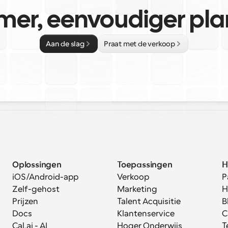
mer, eenvoudiger pl
Aan de slag
Praat met de verkoop
Oplossingen
Toepassingen
H
iOS/Android-app
Verkoop
P
Zelf-gehost
Marketing
H
Prijzen
Talent Acquisitie
B
Docs
Klantenservice
C
Cal.ai - AI 
Hoger Onderwijs
T