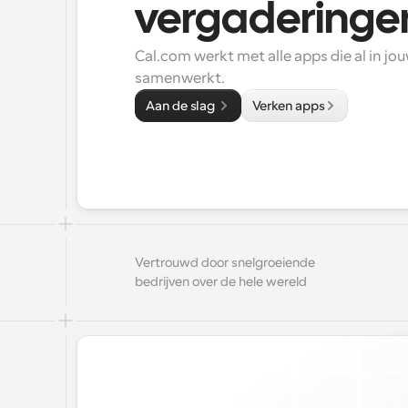
vergaderinge
Cal.com werkt met alle apps die al in jou
samenwerkt.
Aan de slag 
Verken apps
Vertrouwd door snelgroeiende 
bedrijven over de hele wereld