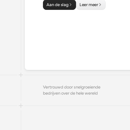
Aan de slag
Leer meer
Vertrouwd door snelgroeiende 
bedrijven over de hele wereld