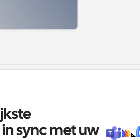
kste 
in sync met uw 