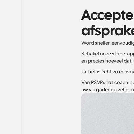
Acceptee
afsprak
Word sneller, eenvoudi
Schakel onze stripe-a
en precies hoeveel dat i
Ja, het is echt zo eenvo
Van RSVPs tot coaching
uw vergadering zelfs m