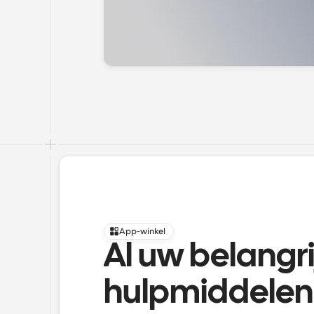
App-winkel
Al uw belangrij
hulpmiddelen 