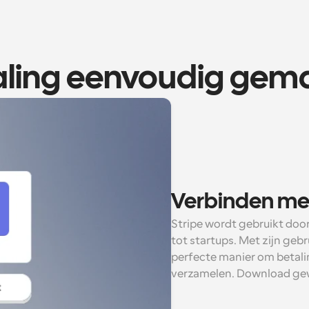
aling eenvoudig gem
Verbinden met
Stripe wordt gebruikt door
tot startups. Met zijn gebru
perfecte manier om betali
verzamelen. Download gew