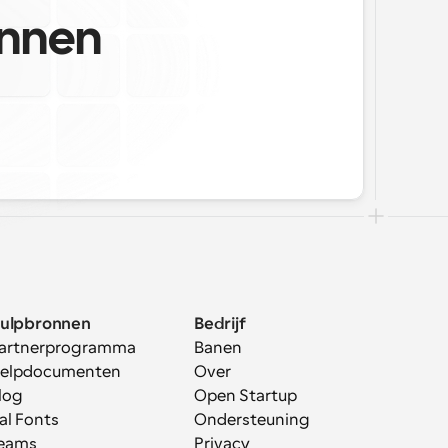
annen
ulpbronnen
Bedrijf
artnerprogramma
Banen
elpdocumenten
Over
log
Open Startup
al Fonts
Ondersteuning
eams
Privacy