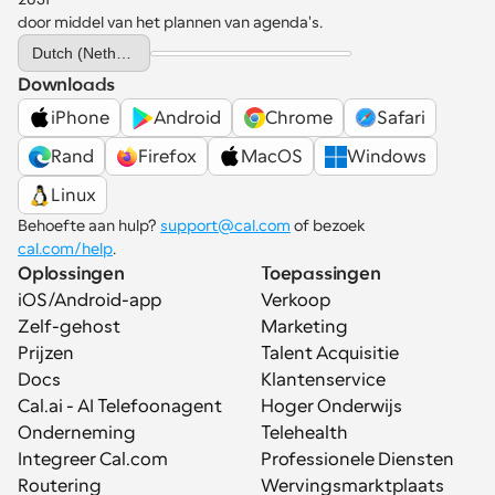
door middel van het plannen van agenda's.
Select Language
Dutch (Netherlands)
Downloads
iPhone
Android
Chrome
Safari
Rand
Firefox
MacOS
Windows
Linux
Behoefte aan hulp? 
support@cal.com
 of bezoek 
cal.com/help
.
Oplossingen
Toepassingen
iOS/Android-app
Verkoop
Zelf-gehost
Marketing
Prijzen
Talent Acquisitie
Docs
Klantenservice
Cal.ai - AI Telefoonagent
Hoger Onderwijs
Onderneming
Telehealth
Integreer Cal.com
Professionele Diensten
Routering
Wervingsmarktplaats