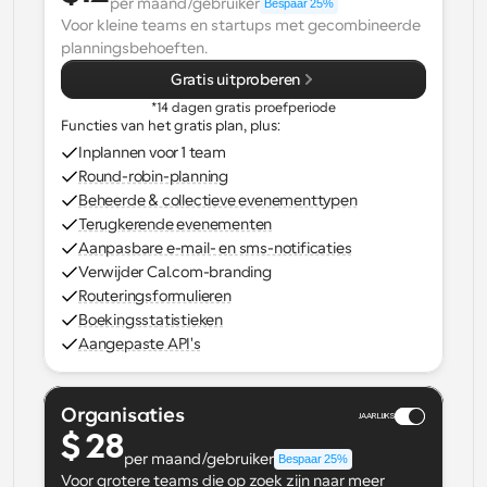
per maand/gebruiker
Bespaar 25%
Voor kleine teams en startups met gecombineerde 
Workflow
planningsbehoeften.
Automatiseer planning en herinneringen
Gratis uitproberen
*14 dagen gratis proefperiode
Blog
Functies van het gratis plan, plus:
Blijf op de hoogte van het laatste nieuws en updates
Supercharged planning met AI-gestuurde 
Inplannen voor 1 team
oproepen
Round-robin-planning
Instant Vergaderingen
Beheerde & collectieve evenementtypen
Ontmoet cliënten binnen enkele minuten
Terugkerende evenementen
Aanpasbare e-mail- en sms-notificaties
Dynamische Groep Links
Verwijder Cal.com-branding
Boek naadloos vergaderingen met meerdere mensen
Routeringsformulieren
Boekingsstatistieken
Aangepaste API's
Webhooks
Ontvang een melding wanneer er iets gebeurt
Organisaties
JAARLIJKS
$ 28
per maand/gebruiker
Bespaar 25%
Voor grotere teams die op zoek zijn naar meer 