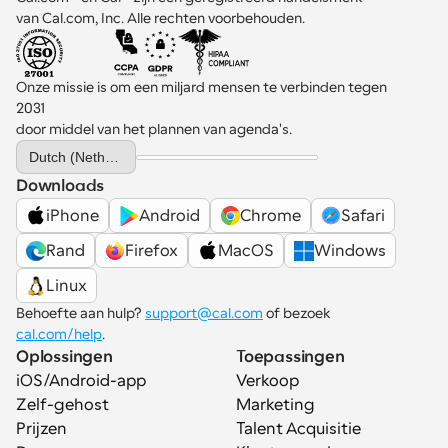
van Cal.com, Inc. Alle rechten voorbehouden.
Onze missie is om een miljard mensen te verbinden tegen 
2031 
door middel van het plannen van agenda's.
Select Language
Dutch (Netherlands)
Downloads
iPhone
Android
Chrome
Safari
Rand
Firefox
MacOS
Windows
Linux
Behoefte aan hulp? 
support@cal.com
 of bezoek 
cal.com/help
.
Oplossingen
Toepassingen
iOS/Android-app
Verkoop
Zelf-gehost
Marketing
Prijzen
Talent Acquisitie