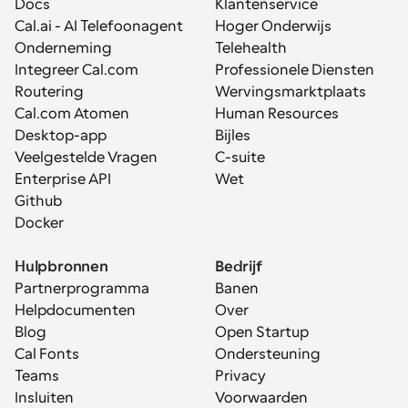
Docs
Klantenservice
Cal.ai - AI Telefoonagent
Hoger Onderwijs
Onderneming
Telehealth
Integreer Cal.com
Professionele Diensten
Routering
Wervingsmarktplaats
Cal.com Atomen
Human Resources
Desktop-app
Bijles
Veelgestelde Vragen
C-suite
Enterprise API
Wet
Github
Docker
Hulpbronnen
Bedrijf
Partnerprogramma
Banen
Helpdocumenten
Over
Blog
Open Startup
Cal Fonts
Ondersteuning
Teams
Privacy
Insluiten
Voorwaarden