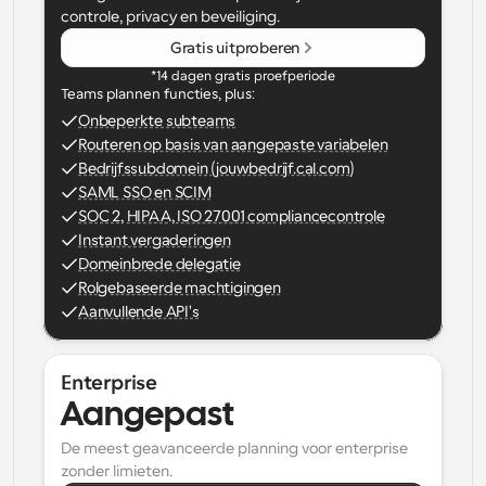
controle, privacy en beveiliging.
Gratis uitproberen
*14 dagen gratis proefperiode
Teams plannen functies, plus:
Onbeperkte subteams
Routeren op basis van aangepaste variabelen
Bedrijfssubdomein (jouwbedrijf.cal.com)
SAML SSO en SCIM
SOC 2, HIPAA, ISO 27001 compliancecontrole
Instant vergaderingen
Domeinbrede delegatie
Rolgebaseerde machtigingen
Aanvullende API's
Enterprise
Aangepast
De meest geavanceerde planning voor enterprise 
zonder limieten.