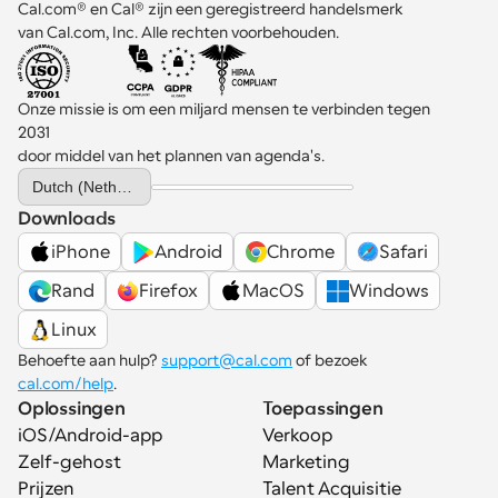
Cal.com® en Cal® zijn een geregistreerd handelsmerk 
van Cal.com, Inc. Alle rechten voorbehouden.
Onze missie is om een miljard mensen te verbinden tegen 
2031 
door middel van het plannen van agenda's.
Select Language
Dutch (Netherlands)
Downloads
iPhone
Android
Chrome
Safari
Rand
Firefox
MacOS
Windows
Linux
Behoefte aan hulp? 
support@cal.com
 of bezoek 
cal.com/help
.
Oplossingen
Toepassingen
iOS/Android-app
Verkoop
Zelf-gehost
Marketing
Prijzen
Talent Acquisitie