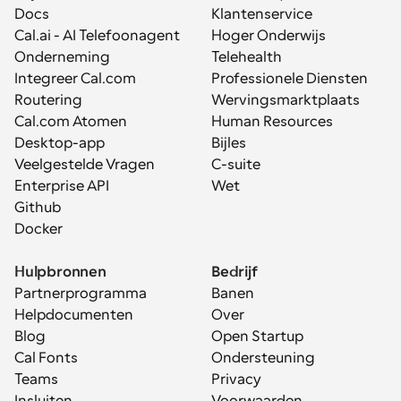
Docs
Klantenservice
Cal.ai - AI Telefoonagent
Hoger Onderwijs
Onderneming
Telehealth
Integreer Cal.com
Professionele Diensten
Routering
Wervingsmarktplaats
Cal.com Atomen
Human Resources
Desktop-app
Bijles
Veelgestelde Vragen
C-suite
Enterprise API
Wet
Github
Docker
Hulpbronnen
Bedrijf
Partnerprogramma
Banen
Helpdocumenten
Over
Blog
Open Startup
Cal Fonts
Ondersteuning
Teams
Privacy