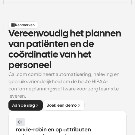
Kenmerken
Vereenvoudig het plannen 
van patiënten en de 
coördinatie van het 
personeel
Cal.com combineert automatisering, naleving en 
gebruiksvriendelijkheid om de beste HIPAA-
conforme planningssoftware voor zorgteams te 
leveren.
Aan de slag
Boek een demo
01
ronde-robin en op attributen 