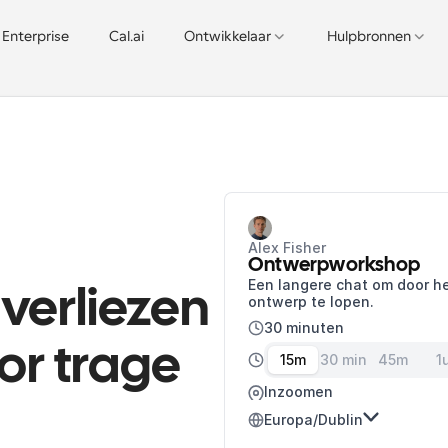
Enterprise
Cal.ai
Ontwikkelaar
Hulpbronnen
Alex Fisher
Ontwerpworkshop
Een langere chat om door he
verliezen 
ontwerp te lopen.
30 minuten
r trage 
15m
30 min
45m
1
Inzoomen
Europa/Dublin