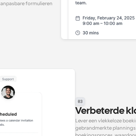
aanpasbare formulieren 
03
Verbeterde kl
Lever een vlekkeloze boek
gebrandmerkte planningsp
boekingsproces, waardoor 