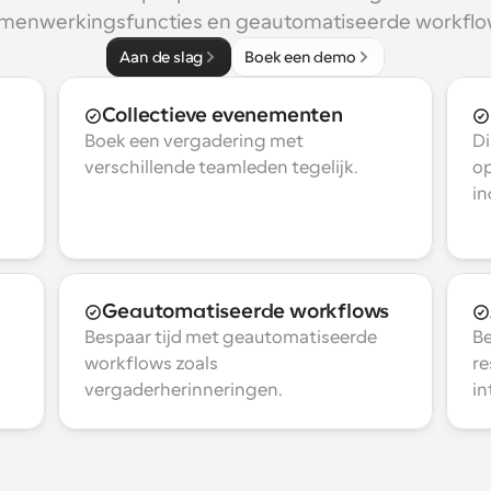
menwerkingsfuncties en geautomatiseerde workflo
Aan de slag
Boek een demo
Collectieve evenementen
Boek een vergadering met 
Di
verschillende teamleden tegelijk.
op
in
Geautomatiseerde workflows
Bespaar tijd met geautomatiseerde 
Be
workflows zoals 
re
vergaderherinneringen.
in