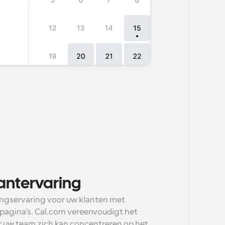
antervaring
ingservaring voor uw klanten met 
agina's. Cal.com vereenvoudigt het 
uw team zich kan concentreren op het 