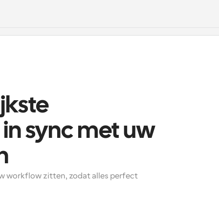
kste 
in sync met uw 
n
w workflow zitten, zodat alles perfect 