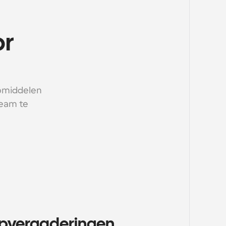
r 
middelen 
eam te 
opvergaderingen