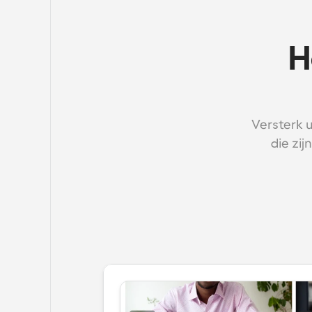
H
Versterk 
die zi