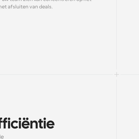
et afsluiten van deals.
iciëntie
e 