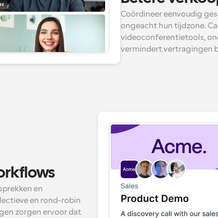
Coördineer eenvoudig gesp
ongeacht hun tijdzone. Cal
videoconferentietools, ond
vermindert vertragingen bi
orkflows
prekken en 
ectieve en rond-robin 
gen zorgen ervoor dat 