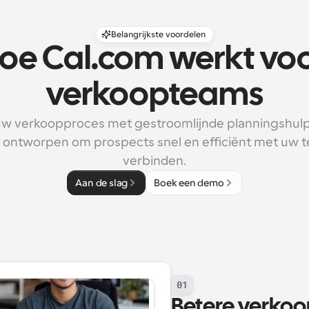
Belangrijkste voordelen
oe Cal.com werkt voo
verkoopteams
uw verkoopproces met gestroomlijnde planningshulp
jn ontworpen om prospects snel en efficiënt met uw t
verbinden.
Aan de slag
Boek een demo
01
Betere verko