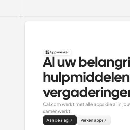
App-winkel
Al uw belangrij
hulpmiddelen 
vergaderinge
Cal.com werkt met alle apps die al in jou
samenwerkt.
Aan de slag 
Verken apps