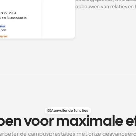
opbouwen van relaties en h
Aanvullende functies
en voor maximale eff
erbeter de campusprestaties met onze geavanceerd