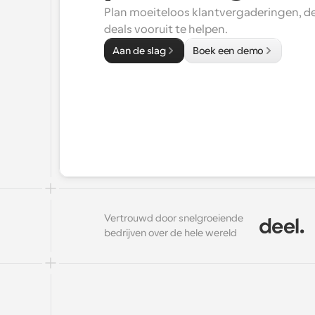
Plan moeiteloos klantvergaderingen, d
deals vooruit te helpen.
Aan de slag
Boek een demo
Vertrouwd door snelgroeiende 
bedrijven over de hele wereld