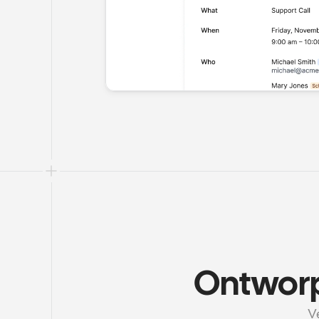
Ontworp
V