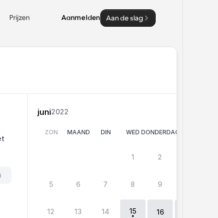
Prijzen
Aanmelden
Aan de slag
juni
2022
ZON
MAAND
DIN
WED
DONDERDAG
VRI
SA
t 
1
2
3
4
u
5
6
7
8
9
10
11
15
12
13
14
18
16
17