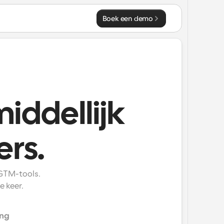
Boek een demo
iddellijk
ers.
GTM-tools. 
e keer.
ing