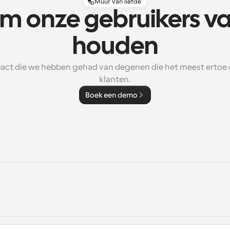
Muur van liefde
m onze gebruikers v
houden
act die we hebben gehad van degenen die het meest ertoe d
klanten.
Boek een demo