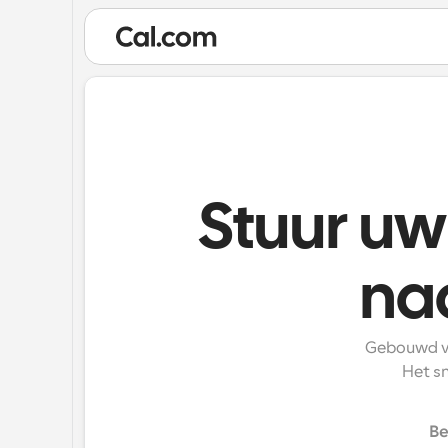
Stuur uw
naa
Gebouwd vo
Het sn
Be