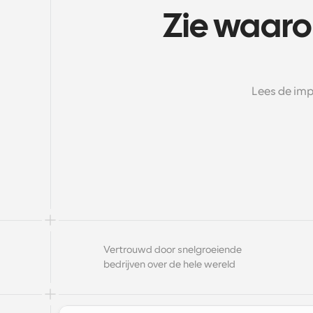
Zie waaro
Lees de imp
Vertrouwd door snelgroeiende 
bedrijven over de hele wereld