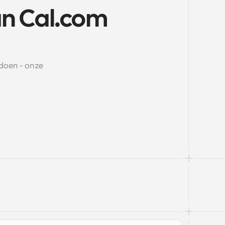
an Cal.com
oen - onze 