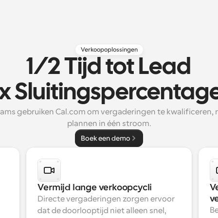
Verkoopoplossingen
1/2 Tijd tot Lead
x Sluitingspercentag
ms gebruiken Cal.com om vergaderingen te kwalificeren, 
plannen in één stroom.
Boek een demo
Vermijd lange verkoopcycli
V
v
Directe vergaderingen zorgen ervoor 
Be
dat de doorlooptijd niet alleen snel, 