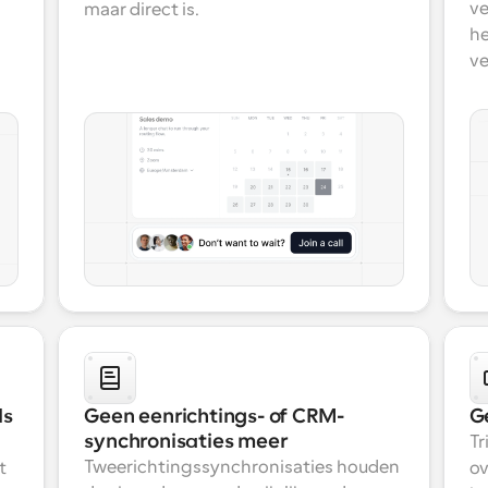
ve
maar direct is.
he
ve
ds
Geen eenrichtings- of CRM-
G
synchronisaties meer
Tr
Tweerichtingssynchronisaties houden 
 
ov