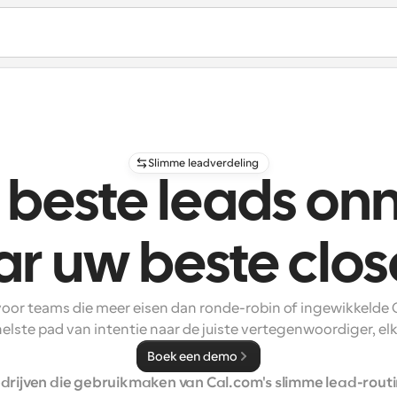
Slimme leadverdeling
 beste leads onm
r uw beste clos
or teams die meer eisen dan ronde-robin of ingewikkelde 
elste pad van intentie naar de juiste vertegenwoordiger, elk
Boek een demo
drijven die gebruikmaken van Cal.com's slimme lead-rout