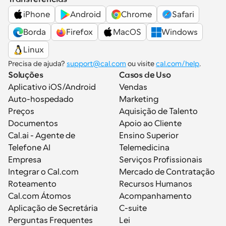
iPhone
Android
Chrome
Safari
Borda
Firefox
MacOS
Windows
Linux
Precisa de ajuda? 
support@cal.com
 ou visite 
cal.com/help
.
Soluções
Casos de Uso
Aplicativo iOS/Android
Vendas
Auto-hospedado
Marketing
Preços
Aquisição de Talento
Documentos
Apoio ao Cliente
Cal.ai - Agente de 
Ensino Superior
Telefone AI
Telemedicina
Empresa
Serviços Profissionais
Integrar o Cal.com
Mercado de Contratação
Roteamento
Recursos Humanos
Cal.com Átomos
Acompanhamento
Aplicação de Secretária
C-suite
Perguntas Frequentes
Lei