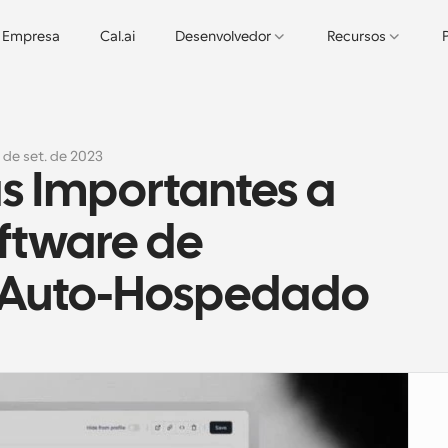
Empresa
Cal.ai
Desenvolvedor
Recursos
2 de set. de 2023
as Importantes a 
ftware de 
Auto-Hospedado