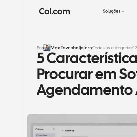
Soluções
Por
Max Tavepholjalern
Todas as categorias
1
5 Característic
Procurar em So
Agendamento 