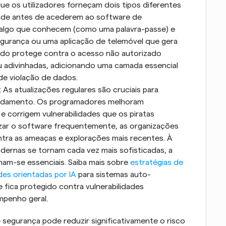
que os utilizadores forneçam dois tipos diferentes 
idade antes de acederem ao software de 
 algo que conhecem (como uma palavra-passe) e 
urança ou uma aplicação de telemóvel que gera 
do protege contra o acesso não autorizado 
u adivinhadas, adicionando uma camada essencial 
 de violação de dados.
: As atualizações regulares são cruciais para 
ndamento. Os programadores melhoram 
corrigem vulnerabilidades que os piratas 
izar o software frequentemente, as organizações 
tra as ameaças e explorações mais recentes. À 
rnas se tornam cada vez mais sofisticadas, a 
am-se essenciais. Saiba mais sobre 
estratégias de 
des orientadas por IA
 para sistemas auto-
ica protegido contra vulnerabilidades 
mpenho geral.
segurança pode reduzir significativamente o risco 