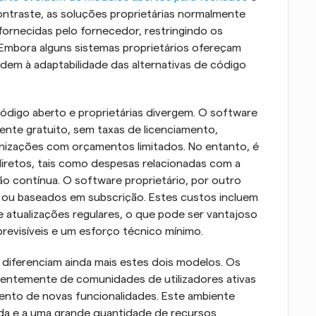
ontraste, as soluções proprietárias normalmente 
fornecidas pelo fornecedor, restringindo os 
. Embora alguns sistemas proprietários ofereçam 
em à adaptabilidade das alternativas de código 
ódigo aberto e proprietárias divergem. O software 
te gratuito, sem taxas de licenciamento, 
izações com orçamentos limitados. No entanto, é 
iretos, tais como despesas relacionadas com a 
 contínua. O software proprietário, por outro 
s ou baseados em subscrição. Estes custos incluem 
 atualizações regulares, o que pode ser vantajoso 
evisíveis e um esforço técnico mínimo.
iferenciam ainda mais estes dois modelos. Os 
ntemente de comunidades de utilizadores ativas 
nto de novas funcionalidades. Este ambiente 
ida e a uma grande quantidade de recursos 