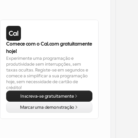
Comece com o Cal.com gratuitamente 
hoje!
Experimente uma programação e 
produtividade sem interrupções, sem 
taxas ocultas. Registe-se em segundos e 
comece a simplificar a sua programação 
hoje, sem necessidade de cartão de 
crédito!
Inscreva-se gratuitamente
Marcar uma demonstração