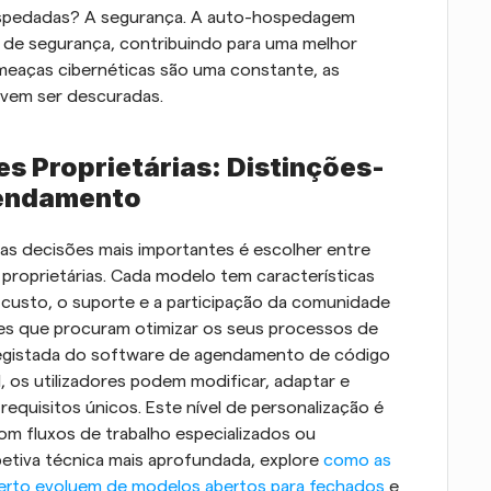
ospedadas? A segurança. A auto-hospedagem 
s de segurança, contribuindo para uma melhor 
eaças cibernéticas são uma constante, as 
vem ser descuradas.
s Proprietárias: Distinções-
gendamento
s decisões mais importantes é escolher entre 
roprietárias. Cada modelo tem características 
o custo, o suporte e a participação da comunidade 
es que procuram otimizar os seus processos de 
registada do software de agendamento de código 
 os utilizadores podem modificar, adaptar e 
equisitos únicos. Este nível de personalização é 
om fluxos de trabalho especializados ou 
etiva técnica mais aprofundada, explore 
como as 
erto evoluem de modelos abertos para fechados
 e 