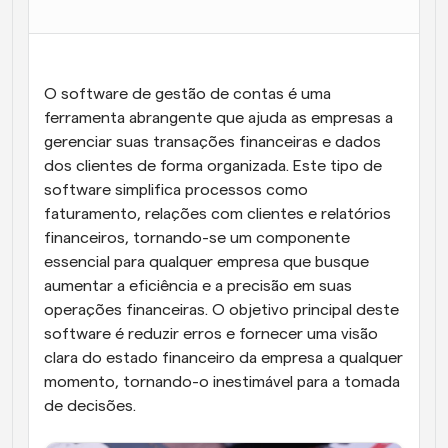
Fluxos de trabalho
Automatizar agendamento e lembretes
O software de gestão de contas é uma 
Blogue
Mantenha-se atualizado com as últimas notícias e 
ferramenta abrangente que ajuda as empresas a 
Agendamento potenciado com chamadas 
atualizações
impulsionadas por IA
gerenciar suas transações financeiras e dados 
dos clientes de forma organizada. Este tipo de 
Reuniões Instantâneas
software simplifica processos como 
Reunião com clientes em minutos
faturamento, relações com clientes e relatórios 
financeiros, tornando-se um componente 
Links de Grupo Dinâmico
essencial para qualquer empresa que busque 
Agende reuniões de forma fluida com várias pessoas
aumentar a eficiência e a precisão em suas 
operações financeiras. O objetivo principal deste 
Webhooks
software é reduzir erros e fornecer uma visão 
Receba notificações quando algo acontecer
clara do estado financeiro da empresa a qualquer 
momento, tornando-o inestimável para a tomada 
de decisões.